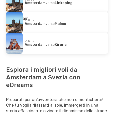
Amsterdam
verso
Linkoping
Voli da
Amsterdam
verso
Malmo
Voli da
Amsterdam
verso
Kiruna
Esplora i migliori voli da
Amsterdam a Svezia con
eDreams
Preparati per un'avventura che non dimenticherai!
Che tu voglia rilassarti al sole, immergerti in una
storia affascinante o vivere il dinamismo delle strade