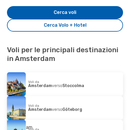
Cerca voli
Cerca Volo + Hotel
Voli per le principali destinazioni
in Amsterdam
Voli da
Amsterdam
verso
Stoccolma
Voli da
Amsterdam
verso
Göteborg
Voli da