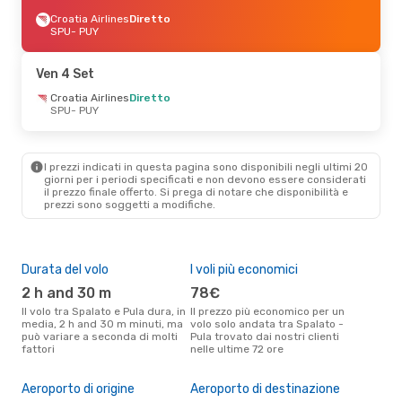
Croatia Airlines
Diretto
SPU
- PUY
Ven 4 Set
Croatia Airlines
Diretto
SPU
- PUY
I prezzi indicati in questa pagina sono disponibili negli ultimi 20
giorni per i periodi specificati e non devono essere considerati
il ​​prezzo finale offerto. Si prega di notare che disponibilità e
prezzi sono soggetti a modifiche.
Durata del volo
I voli più economici
Alt
2 h and 30 m
78€
ap
Il volo tra Spalato e Pula dura, in
Il prezzo più economico per un
Secondo i dati della nostra
media, 2 h and 30 m minuti, ma
volo solo andata tra Spalato -
rice
può variare a seconda di molti
Pula trovato dai nostri clienti
punt
fattori
nelle ultime 72 ore
Pula
Pre
12
Aeroporto di origine
Aeroporto di destinazione