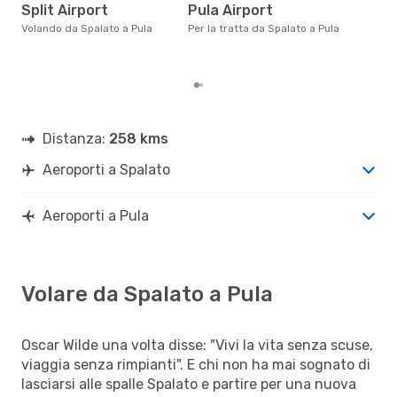
Il prezzo medio di un volo
Split Airport
Pula Airport
Spa
sola
Volando da Spalato a Pula
Per la tratta da Spalato a Pula
prez
Distanza:
258 kms
Aeroporti a Spalato
Aeroporti a Pula
Volare da Spalato a Pula
Oscar Wilde una volta disse: "Vivi la vita senza scuse,
viaggia senza rimpianti". E chi non ha mai sognato di
lasciarsi alle spalle Spalato e partire per una nuova