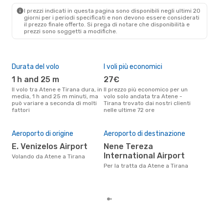
TIA
- ATH
I prezzi indicati in questa pagina sono disponibili negli ultimi 20
giorni per i periodi specificati e non devono essere considerati
il ​​prezzo finale offerto. Si prega di notare che disponibilità e
prezzi sono soggetti a modifiche.
Durata del volo
I voli più economici
Alt
1 h and 25 m
27€
ap
Il volo tra Atene e Tirana dura, in
Il prezzo più economico per un
Secondo i dati della nostra
media, 1 h and 25 m minuti, ma
volo solo andata tra Atene -
rice
può variare a seconda di molti
Tirana trovato dai nostri clienti
punt
fattori
nelle ultime 72 ore
Tira
Pre
Aeroporto di origine
Aeroporto di destinazione
80
E. Venizelos Airport
Nene Tereza
Il prezzo medio di un volo Atene
International Airport
Volando da Atene a Tirana
- T
Per la tratta da Atene a Tirana
sola
prez