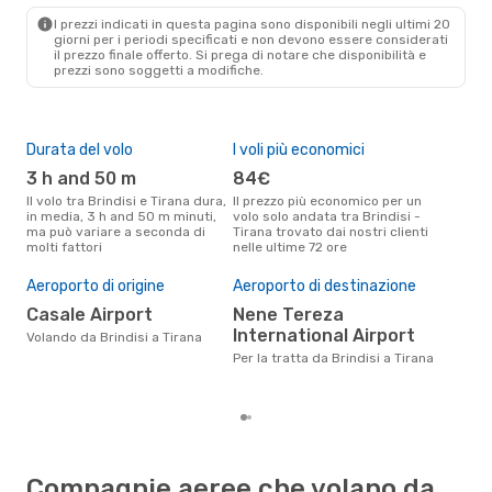
TIA
- BDS
I prezzi indicati in questa pagina sono disponibili negli ultimi 20
giorni per i periodi specificati e non devono essere considerati
il ​​prezzo finale offerto. Si prega di notare che disponibilità e
prezzi sono soggetti a modifiche.
Durata del volo
I voli più economici
Alt
3 h and 50 m
84€
ap
Il volo tra Brindisi e Tirana dura,
Il prezzo più economico per un
Secondo i dati della nostra
in media, 3 h and 50 m minuti,
volo solo andata tra Brindisi -
rice
ma può variare a seconda di
Tirana trovato dai nostri clienti
punt
molti fattori
nelle ultime 72 ore
Tira
Il 
pre
Aeroporto di origine
Aeroporto di destinazione
m
Casale Airport
Nene Tereza
International Airport
Secondo i nostri dati reali aprile
Volando da Brindisi a Tirana
è il
Per la tratta da Brindisi a Tirana
pren
part
Compagnie aeree che volano da