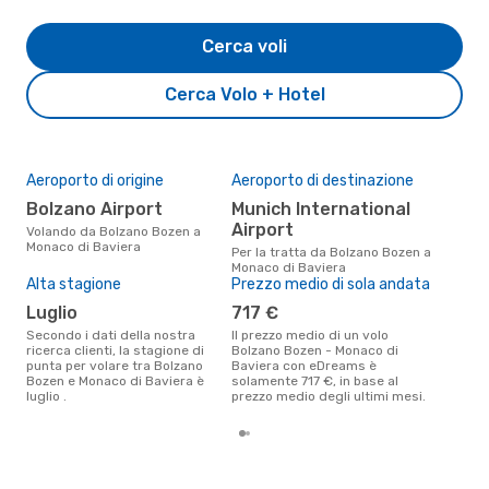
Cerca voli
Cerca Volo + Hotel
Aeroporto di origine
Aeroporto di destinazione
Il 
pre
Bolzano Airport
Munich International
m
Airport
Volando da Bolzano Bozen a
Monaco di Baviera
Secondo i nostri dati reali
Per la tratta da Bolzano Bozen a
febb
Monaco di Baviera
gett
Alta stagione
Prezzo medio di sola andata
per
luglio
717 €
da 
Secondo i dati della nostra
Il prezzo medio di un volo
ricerca clienti, la stagione di
Bolzano Bozen - Monaco di
punta per volare tra Bolzano
Baviera con eDreams è
Bozen e Monaco di Baviera è
solamente 717 €, in base al
luglio .
prezzo medio degli ultimi mesi.