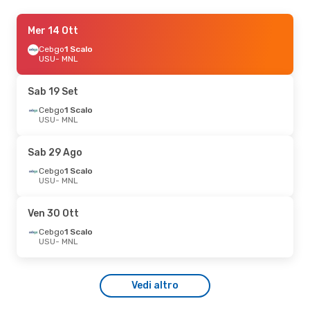
Ven 28 Ago
Mer 14 Ott
- Gio 3 Set
Cebgo
Cebgo
1 Scalo
1 Scalo
USU
USU
- MNL
- MNL
Cebu Air
1 Scalo
MNL
- USU
Sab 19 Set
Dom 20 Set
Cebgo
1 Scalo
- Dom 27 Set
USU
- MNL
Cebgo
1 Scalo
USU
- MNL
Cebu Air
1 Scalo
Sab 29 Ago
MNL
- USU
Cebgo
1 Scalo
USU
- MNL
Ven 30 Ott
Cebgo
1 Scalo
USU
- MNL
Vedi altro