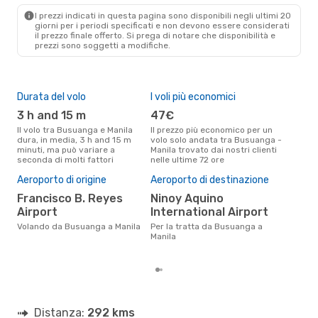
I prezzi indicati in questa pagina sono disponibili negli ultimi 20
giorni per i periodi specificati e non devono essere considerati
il ​​prezzo finale offerto. Si prega di notare che disponibilità e
prezzi sono soggetti a modifiche.
Durata del volo
I voli più economici
Alt
3 h and 15 m
47€
lu
Il volo tra Busuanga e Manila
Il prezzo più economico per un
Secondo i dati della nostra
dura, in media, 3 h and 15 m
volo solo andata tra Busuanga -
rice
minuti, ma può variare a
Manila trovato dai nostri clienti
punt
seconda di molti fattori
nelle ultime 72 ore
Mani
Pre
Aeroporto di origine
Aeroporto di destinazione
9
Francisco B. Reyes
Ninoy Aquino
Il prezzo medio di un volo
Airport
International Airport
Bus
è so
Volando da Busuanga a Manila
Per la tratta da Busuanga a
prez
Manila
Distanza:
292 kms