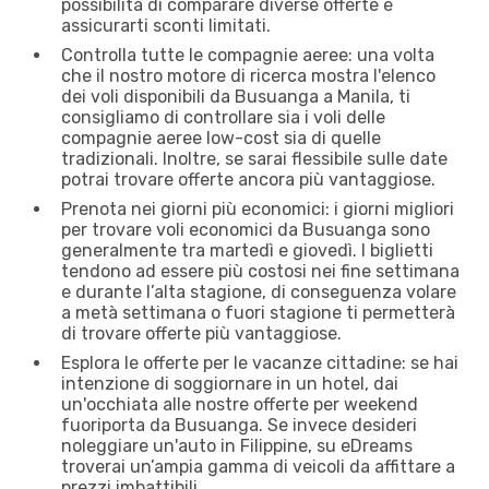
possibilità di comparare diverse offerte e
assicurarti sconti limitati.
Controlla tutte le compagnie aeree: una volta
che il nostro motore di ricerca mostra l'elenco
dei voli disponibili da Busuanga a Manila, ti
consigliamo di controllare sia i voli delle
compagnie aeree low-cost sia di quelle
tradizionali. Inoltre, se sarai flessibile sulle date
potrai trovare offerte ancora più vantaggiose.
Prenota nei giorni più economici: i giorni migliori
per trovare voli economici da Busuanga sono
generalmente tra martedì e giovedì. I biglietti
tendono ad essere più costosi nei fine settimana
e durante l’alta stagione, di conseguenza volare
a metà settimana o fuori stagione ti permetterà
di trovare offerte più vantaggiose.
Esplora le offerte per le vacanze cittadine: se hai
intenzione di soggiornare in un hotel, dai
un'occhiata alle nostre offerte per weekend
fuoriporta da Busuanga. Se invece desideri
noleggiare un'auto in Filippine, su eDreams
troverai un’ampia gamma di veicoli da affittare a
prezzi imbattibili.