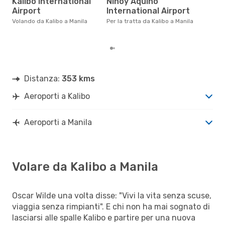
Kalibo International
Ninoy Aquino
Il prezzo medio di un volo Kalibo
- M
Airport
International Airport
sola
Volando da Kalibo a Manila
Per la tratta da Kalibo a Manila
prez
Distanza:
353 kms
Aeroporti a Kalibo
Aeroporti a Manila
Volare da Kalibo a Manila
Oscar Wilde una volta disse: "Vivi la vita senza scuse,
viaggia senza rimpianti". E chi non ha mai sognato di
lasciarsi alle spalle Kalibo e partire per una nuova