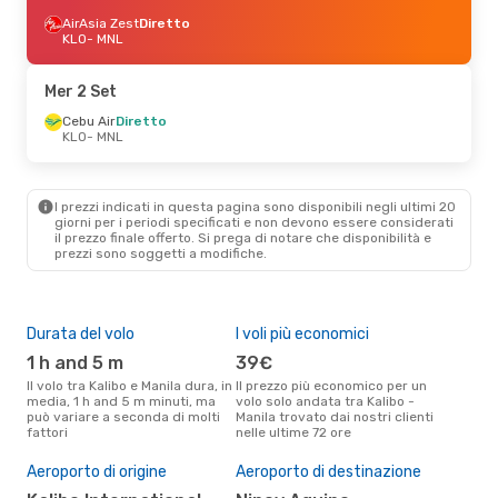
AirAsia Zest
Diretto
KLO
- MNL
Mer 2 Set
Cebu Air
Diretto
KLO
- MNL
I prezzi indicati in questa pagina sono disponibili negli ultimi 20
giorni per i periodi specificati e non devono essere considerati
il ​​prezzo finale offerto. Si prega di notare che disponibilità e
prezzi sono soggetti a modifiche.
Durata del volo
I voli più economici
Alt
1 h and 5 m
39€
lu
Il volo tra Kalibo e Manila dura, in
Il prezzo più economico per un
Secondo i dati della nostra
media, 1 h and 5 m minuti, ma
volo solo andata tra Kalibo -
rice
può variare a seconda di molti
Manila trovato dai nostri clienti
punt
fattori
nelle ultime 72 ore
Mani
Pre
Aeroporto di origine
Aeroporto di destinazione
41