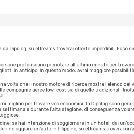
 da Dipolog, su eDreams troverai offerte imperdibili. Ecco ci
ersone preferiscano prenotare all’ultimo minuto per trovare 
lietti in anticipo. In questo modo, avrai maggiore possibilit
a volta che il nostro motore di ricerca mostra l'elenco dei vol
lle compagnie aeree low-cost sia di quelle tradizionali. Inoltre
e.
orni migliori per trovare voli economici da Dipolog sono gener
e settimana e durante l’alta stagione, di conseguenza volar
taggiose.
adine: se hai intenzione di soggiornare in un hotel, dai un'o
deri noleggiare un'auto in Filippine, su eDreams troverai un’