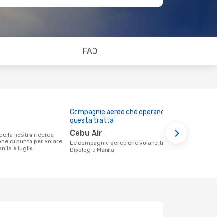
FAQ
Compagnie aeree che operano su
Prezzo med
questa tratta
89 €
Cebu Air
Il prezzo medio di un volo Dipolog -
ione di punta per volare
Manila con 
Le compagnie aeree che volano tra
nila è luglio .
in base al p
Dipolog e Manila
mesi.