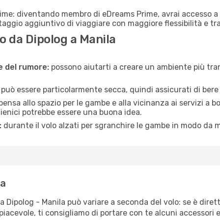
rime: diventando membro di eDreams Prime, avrai accesso a f
taggio aggiuntivo di viaggiare con maggiore flessibilità e tra
 da Dipolog a Manila
ne del rumore:
possono aiutarti a creare un ambiente più tran
a può essere particolarmente secca, quindi assicurati di bere 
pensa allo spazio per le gambe e alla vicinanza ai servizi a 
igienici potrebbe essere una buona idea.
:
durante il volo alzati per sgranchire le gambe in modo da m
la
ta Dipolog - Manila può variare a seconda del volo: se è diret
iacevole, ti consigliamo di portare con te alcuni accessori e