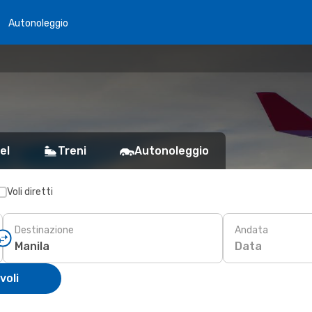
Autonoleggio
el
Treni
Autonoleggio
Voli diretti
Destinazione
Andata
Data
voli