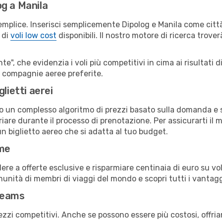
g a Manila
emplice. Inserisci semplicemente Dipolog e Manila come città
 di
voli low cost
disponibili. Il nostro motore di ricerca troverà
e", che evidenzia i voli più competitivi in cima ai risultati di
ue compagnie aeree preferite.
lietti aerei
ndo un complesso algoritmo di prezzi basato sulla domanda e su
are durante il processo di prenotazione. Per assicurarti il mi
n biglietto aereo che si adatta al tuo budget.
ime
a offerte esclusive e risparmiare centinaia di euro su voli
omunità di membri di viaggi del mondo e scopri tutti i vantag
reams
ezzi competitivi. Anche se possono essere più costosi, offr