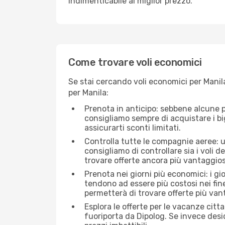
indimenticabile al miglior prezzo.
Come trovare voli economici
Se stai cercando voli economici per Manila
per Manila:
Prenota in anticipo: sebbene alcune p
consigliamo sempre di acquistare i big
assicurarti sconti limitati.
Controlla tutte le compagnie aeree: un
consigliamo di controllare sia i voli de
trovare offerte ancora più vantaggios
Prenota nei giorni più economici: i gi
tendono ad essere più costosi nei fin
permetterà di trovare offerte più van
Esplora le offerte per le vacanze citt
fuoriporta da Dipolog. Se invece desi