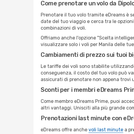
Come prenotare un volo da Dipolo
Prenotare il tuo volo tramite eDreams è s
date del tuo viaggio e cerca tra le opzioni
combinazioni di voli.
Offriamo anche l'opzione "Scelta intelligent
visualizzare solo i voli per Manila delle t
Cambiamenti di prezzo sui tuoi big
Le tariffe dei voli sono stabilite utilizza
conseguenza, il costo del tuo volo può vari
assicurati di prenotare non appena trovi u
Sconti per i membri eDreams Pr
Come membro eDreams Prime, puoi accedere 
altri vantaggi. Unisciti alla più grande c
Prenotazioni last minute con eD
eDreams offre anche
voli last minute
a pr