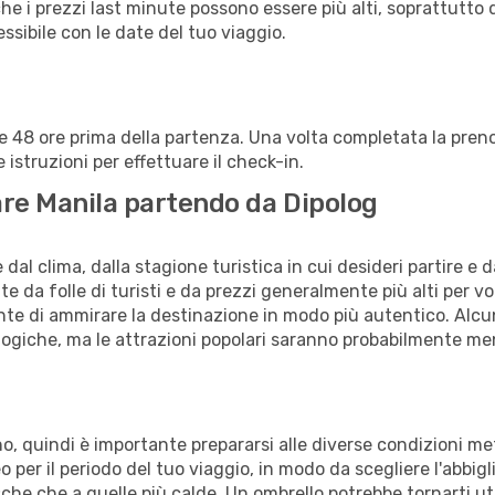
che i prezzi last minute possono essere più alti, soprattutto 
lessibile con le date del tuo viaggio.
alle 48 ore prima della partenza. Una volta completata la pr
istruzioni per effettuare il check-in.
tare Manila partendo da Dipolog
al clima, dalla stagione turistica in cui desideri partire e 
e da folle di turisti e da prezzi generalmente più alti per voli
sente di ammirare la destinazione in modo più autentico. Alcu
logiche, ma le attrazioni popolari saranno probabilmente me
nno, quindi è importante prepararsi alle diverse condizioni me
teo per il periodo del tuo viaggio, in modo da scegliere l'abbi
sche che a quelle più calde. Un ombrello potrebbe tornarti uti