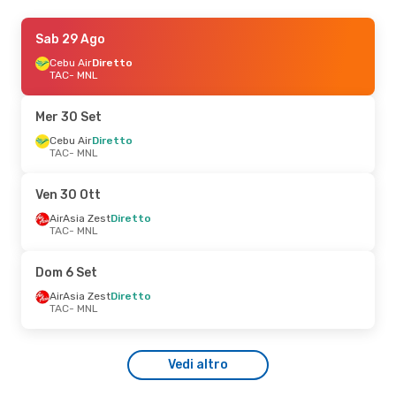
Gio 27 Ago
Sab 29 Ago
- Dom 30 Ago
AirAsia Zest
Cebu Air
Diretto
Diretto
TAC
TAC
- MNL
- MNL
AirAsia Zest
Diretto
MNL
- TAC
Mer 30 Set
Cebu Air
Diretto
TAC
- MNL
Ven 30 Ott
AirAsia Zest
Diretto
TAC
- MNL
Dom 6 Set
AirAsia Zest
Diretto
TAC
- MNL
Vedi altro