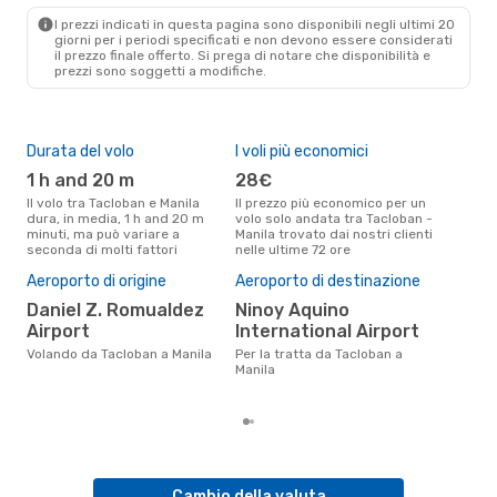
I prezzi indicati in questa pagina sono disponibili negli ultimi 20
giorni per i periodi specificati e non devono essere considerati
il ​​prezzo finale offerto. Si prega di notare che disponibilità e
prezzi sono soggetti a modifiche.
Durata del volo
I voli più economici
Alt
1 h and 20 m
28€
lu
Il volo tra Tacloban e Manila
Il prezzo più economico per un
Secondo i dati della nostra
dura, in media, 1 h and 20 m
volo solo andata tra Tacloban -
rice
minuti, ma può variare a
Manila trovato dai nostri clienti
punt
seconda di molti fattori
nelle ultime 72 ore
Mani
Pre
Aeroporto di origine
Aeroporto di destinazione
6
Daniel Z. Romualdez
Ninoy Aquino
Il prezzo medio di un volo
Airport
International Airport
Tac
sola
Volando da Tacloban a Manila
Per la tratta da Tacloban a
prez
Manila
Cambio della valuta