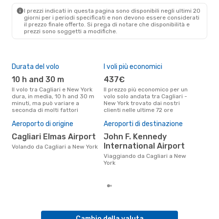
CAG
- NYC
I prezzi indicati in questa pagina sono disponibili negli ultimi 20
Swiss International Air Lines
giorni per i periodi specificati e non devono essere considerati
1 Scalo
il ​​prezzo finale offerto. Si prega di notare che disponibilità e
NYC
- CAG
prezzi sono soggetti a modifiche.
Durata del volo
I voli più economici
Alt
10 h and 30 m
437€
lu
Il volo tra Cagliari e New York
Il prezzo più economico per un
Secondo i dati della nostra
dura, in media, 10 h and 30 m
volo solo andata tra Cagliari -
rice
minuti, ma può variare a
New York trovato dai nostri
punt
seconda di molti fattori
clienti nelle ultime 72 ore
New 
Il 
Aeroporto di origine
Aeroporti di destinazione
pre
Cagliari Elmas Airport
John F. Kennedy
lu
International Airport
Volando da Cagliari a New York
Secondo i nostri dati reali aprile
è il
Viaggiando da Cagliari a New
pren
York
part
Cambio della valuta