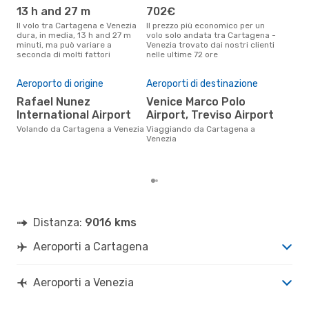
13 h and 27 m
702€
ap
Il volo tra Cartagena e Venezia
Il prezzo più economico per un
Secondo i dati della nostra
dura, in media, 13 h and 27 m
volo solo andata tra Cartagena -
rice
minuti, ma può variare a
Venezia trovato dai nostri clienti
punt
seconda di molti fattori
nelle ultime 72 ore
Vene
Il 
Aeroporto di origine
Aeroporti di destinazione
pre
Rafael Nunez
Venice Marco Polo
lu
International Airport
Airport, Treviso Airport
Secondo i nostri dati reali
genn
Volando da Cartagena a Venezia
Viaggiando da Cartagena a
gett
Venezia
per
Car
Distanza:
9016 kms
Aeroporti a Cartagena
Aeroporti a Venezia