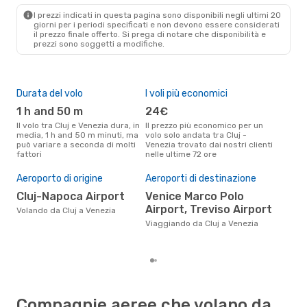
VCE
- CLJ
I prezzi indicati in questa pagina sono disponibili negli ultimi 20
giorni per i periodi specificati e non devono essere considerati
il ​​prezzo finale offerto. Si prega di notare che disponibilità e
prezzi sono soggetti a modifiche.
Durata del volo
I voli più economici
Alt
1 h and 50 m
24€
ap
Il volo tra Cluj e Venezia dura, in
Il prezzo più economico per un
Secondo i dati della nostra
media, 1 h and 50 m minuti, ma
volo solo andata tra Cluj -
rice
può variare a seconda di molti
Venezia trovato dai nostri clienti
punt
fattori
nelle ultime 72 ore
Vene
Pre
Aeroporto di origine
Aeroporti di destinazione
14
Cluj-Napoca Airport
Venice Marco Polo
Il prezzo medio di un volo Cluj -
Ven
Airport, Treviso Airport
Volando da Cluj a Venezia
sola
Viaggiando da Cluj a Venezia
prez
Compagnie aeree che volano da