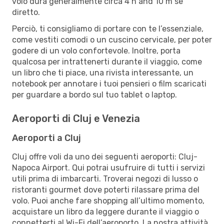
volo dura generalmente circa 4 h and 10 m se
diretto.
Perciò, ti consigliamo di portare con te l’essenziale,
come vestiti comodi o un cuscino cervicale, per poter
godere di un volo confortevole. Inoltre, porta
qualcosa per intrattenerti durante il viaggio, come
un libro che ti piace, una rivista interessante, un
notebook per annotare i tuoi pensieri o film scaricati
per guardare a bordo sul tuo tablet o laptop.
Aeroporti di Cluj e Venezia
Aeroporti a Cluj
Cluj offre voli da uno dei seguenti aeroporti: Cluj-
Napoca Airport. Qui potrai usufruire di tutti i servizi
utili prima di imbarcarti. Troverai negozi di lusso o
ristoranti gourmet dove poterti rilassare prima del
volo. Puoi anche fare shopping all’ultimo momento,
acquistare un libro da leggere durante il viaggio o
connetterti al Wi-Fi dell’aeroporto. La nostra attività