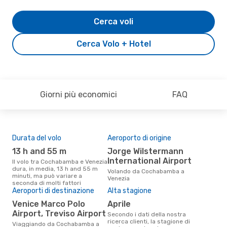
Cerca voli
Cerca Volo + Hotel
Giorni più economici
FAQ
Durata del volo
Aeroporto di origine
Pre
13 h and 55 m
Jorge Wilstermann
2
International Airport
Il volo tra Cochabamba e Venezia
Il prezzo medio di un volo
dura, in media, 13 h and 55 m
Coc
Volando da Cochabamba a
minuti, ma può variare a
eDr
Venezia
seconda di molti fattori
base
Aeroporti di destinazione
Alta stagione
mes
Venice Marco Polo
aprile
Airport, Treviso Airport
Secondo i dati della nostra
ricerca clienti, la stagione di
Viaggiando da Cochabamba a