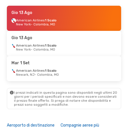
Mer 26 Ago
Gio 13 Ago
- Gio 3 Set
American Airlines
American Airlines
1 Scalo
1 Scalo
Los Angeles
New York
- Colombia, MO
- Colombia, MO
American Airlines
1 Scalo
Colombia, MO
- Los Angeles
Gio 13 Ago
Ven 2 Ott
American Airlines
- Lun 5 Ott
1 Scalo
New York
- Colombia, MO
American Airlines
2 Scali
Milano
- Colombia, MO
American Airlines
2 Scali
Mar 1 Set
Colombia, MO
- Milano
American Airlines
1 Scalo
Newark, NJ
- Colombia, MO
Ven 14 Ago
- Dom 23 Ago
American Airlines
2 Scali
Napoli
- Colombia, MO
I prezzi indicati in questa pagina sono disponibili negli ultimi 20
American Airlines
2 Scali
giorni per i periodi specificati e non devono essere considerati
Colombia, MO
- Napoli
il ​​prezzo finale offerto. Si prega di notare che disponibilità e
prezzi sono soggetti a modifiche.
Aeroporto di destinazione
Compagnie aeree più