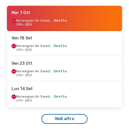
Ven 18 Set
Mer 7 Ott
- Dom 20 Set
Norwegian Air Sweden
Norwegian Air Sweden
Diretto
Diretto
CPH
- BER
CPH
- BER
Scandinavian Airlines
Diretto
BER
- CPH
Ven 18 Set
Norwegian Air Sweden
Diretto
Gio 1 Ott
CPH
- BER
- Mer 7 Ott
Norwegian Air Sweden
Diretto
Ven 23 Ott
CPH
- BER
Norwegian Air Sweden
Norwegian Air Sweden
Diretto
Diretto
CPH
- BER
BER
- CPH
Lun 14 Set
Gio 27 Ago
- Lun 31 Ago
Norwegian Air Sweden
Diretto
Easyjet
Diretto
CPH
- BER
CPH
- BER
Easyjet
Diretto
BER
- CPH
Vedi altro
Mar 15 Set
- Gio 17 Set