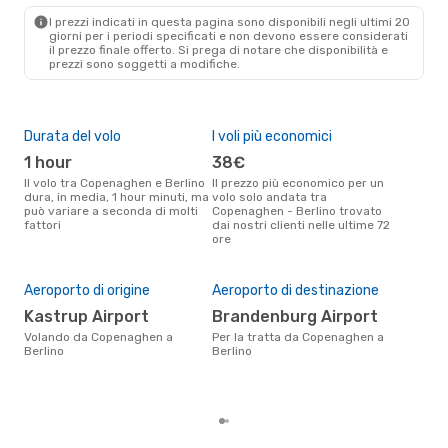
Norwegian Air Sweden
I prezzi indicati in questa pagina sono disponibili negli ultimi 20
Diretto
giorni per i periodi specificati e non devono essere considerati
CPH
- BER
il ​​prezzo finale offerto. Si prega di notare che disponibilità e
Norwegian Air Sweden
prezzi sono soggetti a modifiche.
Diretto
BER
- CPH
Durata del volo
I voli più economici
Alt
1 hour
38€
ap
Il volo tra Copenaghen e Berlino
Il prezzo più economico per un
Secondo i dati della nostra
dura, in media, 1 hour minuti, ma
volo solo andata tra
rice
può variare a seconda di molti
Copenaghen - Berlino trovato
punt
fattori
dai nostri clienti nelle ultime 72
Cope
ore
Pre
Aeroporto di origine
Aeroporto di destinazione
90
Kastrup Airport
Brandenburg Airport
Il prezzo medio di un volo
Cop
Volando da Copenaghen a
Per la tratta da Copenaghen a
eDr
Berlino
Berlino
base
mes