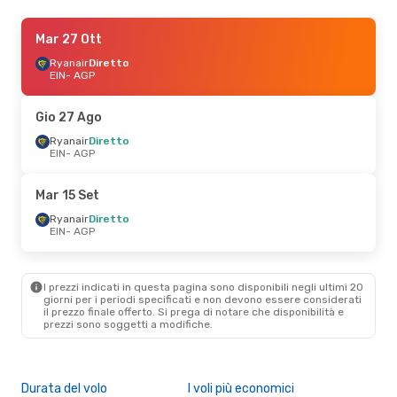
Ven 11 Set
Mar 27 Ott
- Dom 13 Set
Ryanair
Ryanair
Diretto
Diretto
EIN
EIN
- AGP
- AGP
Ryanair
Diretto
AGP
- EIN
Gio 27 Ago
Mer 26 Ago
Ryanair
Diretto
- Dom 30 Ago
EIN
- AGP
Ryanair
Diretto
EIN
- AGP
Ryanair
Diretto
Mar 15 Set
AGP
- EIN
Ryanair
Diretto
EIN
- AGP
Gio 8 Ott
- Lun 12 Ott
Ryanair
Diretto
EIN
- AGP
I prezzi indicati in questa pagina sono disponibili negli ultimi 20
Ryanair
Diretto
giorni per i periodi specificati e non devono essere considerati
AGP
- EIN
il ​​prezzo finale offerto. Si prega di notare che disponibilità e
prezzi sono soggetti a modifiche.
Durata del volo
I voli più economici
Alt