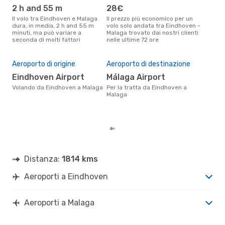
2 h and 55 m
28€
ap
Il volo tra Eindhoven e Malaga
Il prezzo più economico per un
Secondo i dati della nostra
dura, in media, 2 h and 55 m
volo solo andata tra Eindhoven -
rice
minuti, ma può variare a
Malaga trovato dai nostri clienti
punt
seconda di molti fattori
nelle ultime 72 ore
Mala
Pre
16
Aeroporto di origine
Aeroporto di destinazione
Il prezzo medio di un volo
Eindhoven Airport
Málaga Airport
Ein
Volando da Eindhoven a Malaga
Per la tratta da Eindhoven a
eDr
Malaga
base
mes
Distanza:
1814 kms
Aeroporti a Eindhoven
Aeroporti a Malaga