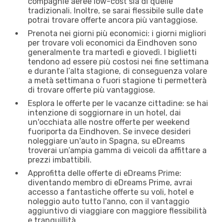
compagnie aeree low-cost sia di quelle
tradizionali. Inoltre, se sarai flessibile sulle date
potrai trovare offerte ancora più vantaggiose.
Prenota nei giorni più economici: i giorni migliori
per trovare voli economici da Eindhoven sono
generalmente tra martedì e giovedì. I biglietti
tendono ad essere più costosi nei fine settimana
e durante l’alta stagione, di conseguenza volare
a metà settimana o fuori stagione ti permetterà
di trovare offerte più vantaggiose.
Esplora le offerte per le vacanze cittadine: se hai
intenzione di soggiornare in un hotel, dai
un'occhiata alle nostre offerte per weekend
fuoriporta da Eindhoven. Se invece desideri
noleggiare un'auto in Spagna, su eDreams
troverai un’ampia gamma di veicoli da affittare a
prezzi imbattibili.
Approfitta delle offerte di eDreams Prime:
diventando membro di eDreams Prime, avrai
accesso a fantastiche offerte su voli, hotel e
noleggio auto tutto l'anno, con il vantaggio
aggiuntivo di viaggiare con maggiore flessibilità
e tranquillità.