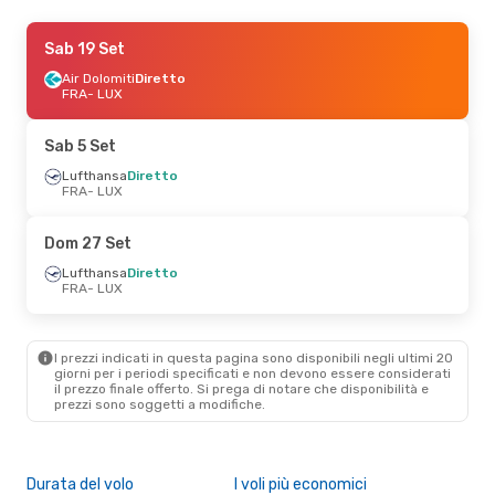
Gio 1 Ott
Sab 19 Set
- Lun 5 Ott
Lufthansa
Air Dolomiti
Diretto
Diretto
FRA
FRA
- LUX
- LUX
Air Dolomiti
Diretto
LUX
- FRA
Sab 5 Set
Gio 17 Set
Lufthansa
- Lun 21 Set
Diretto
FRA
- LUX
Lufthansa
Diretto
FRA
- LUX
Lufthansa
Diretto
Dom 27 Set
LUX
- FRA
Lufthansa
Diretto
FRA
- LUX
Sab 12 Set
- Dom 13 Set
Lufthansa
Diretto
FRA
- LUX
I prezzi indicati in questa pagina sono disponibili negli ultimi 20
Air Dolomiti
Diretto
giorni per i periodi specificati e non devono essere considerati
LUX
- FRA
il ​​prezzo finale offerto. Si prega di notare che disponibilità e
prezzi sono soggetti a modifiche.
Durata del volo
I voli più economici
Alt