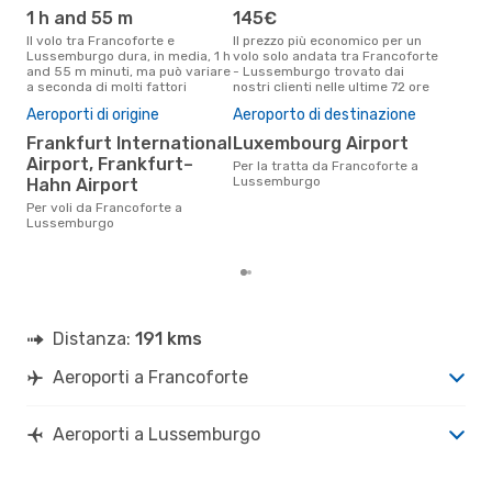
1 h and 55 m
145€
ap
Il volo tra Francoforte e
Il prezzo più economico per un
Secondo i dati della nostra
Lussemburgo dura, in media, 1 h
volo solo andata tra Francoforte
rice
and 55 m minuti, ma può variare
- Lussemburgo trovato dai
punt
a seconda di molti fattori
nostri clienti nelle ultime 72 ore
e Lu
Pre
Aeroporti di origine
Aeroporto di destinazione
2
Frankfurt International
Luxembourg Airport
Il prezzo medio di un volo
Airport, Frankfurt–
Per la tratta da Francoforte a
Fra
Lussemburgo
Hahn Airport
eDr
base
Per voli da Francoforte a
mes
Lussemburgo
Distanza:
191 kms
Aeroporti a Francoforte
Aeroporti a Lussemburgo