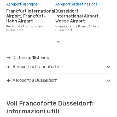
Pre
Aeroporti di origine
Aeroporti di destinazione
13
Frankfurt International
Düsseldorf
Il prezzo medio di un volo
Airport, Frankfurt–
International Airport,
Fra
Hahn Airport
Weeze Airport
eDr
base
Per voli da Francoforte a
Viaggiando da Francoforte a
mes
Düsseldorf
Düsseldorf
Distanza:
183 kms
Aeroporti a Francoforte
Aeroporti a Düsseldorf
Voli Francoforte Düsseldorf:
informazioni utili