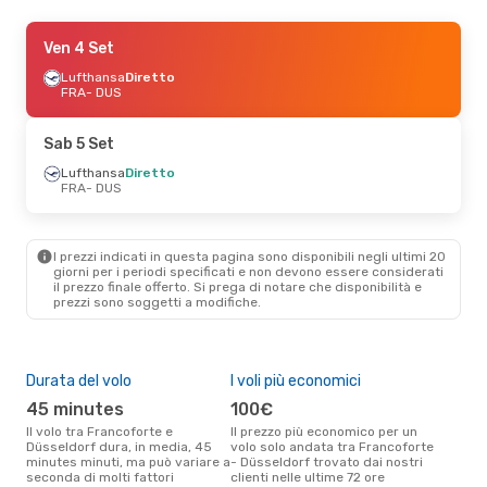
Mar 8 Set
Ven 4 Set
- Mar 15 Set
Lufthansa
Lufthansa
Diretto
Diretto
FRA
FRA
- DUS
- DUS
Lufthansa
Diretto
DUS
- FRA
Sab 5 Set
Mar 22 Set
Lufthansa
- Gio 24 Set
Diretto
FRA
- DUS
Lufthansa
Diretto
FRA
- DUS
Lufthansa
Diretto
DUS
- FRA
I prezzi indicati in questa pagina sono disponibili negli ultimi 20
giorni per i periodi specificati e non devono essere considerati
il ​​prezzo finale offerto. Si prega di notare che disponibilità e
Gio 15 Ott
- Ven 16 Ott
prezzi sono soggetti a modifiche.
Lufthansa
Diretto
FRA
- DUS
Lufthansa
Diretto
DUS
- FRA
Durata del volo
I voli più economici
Alt
45 minutes
100€
ap
Il volo tra Francoforte e
Il prezzo più economico per un
Secondo i dati della nostra
Düsseldorf dura, in media, 45
volo solo andata tra Francoforte
rice
minutes minuti, ma può variare a
- Düsseldorf trovato dai nostri
punt
seconda di molti fattori
clienti nelle ultime 72 ore
e Dü