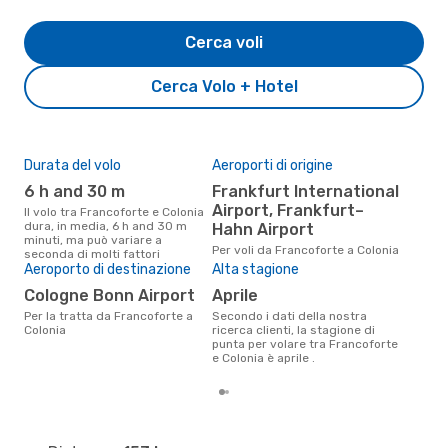
Cerca voli
Cerca Volo + Hotel
Durata del volo
Aeroporti di origine
Pre
6 h and 30 m
Frankfurt International
2
Airport, Frankfurt–
Il volo tra Francoforte e Colonia
Il prezzo medio di un volo
dura, in media, 6 h and 30 m
Fran
Hahn Airport
minuti, ma può variare a
eDr
Per voli da Francoforte a Colonia
seconda di molti fattori
base
Aeroporto di destinazione
Alta stagione
mes
Cologne Bonn Airport
aprile
Per la tratta da Francoforte a
Secondo i dati della nostra
Colonia
ricerca clienti, la stagione di
punta per volare tra Francoforte
e Colonia è aprile .