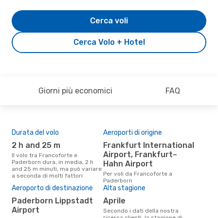
Cerca voli
Cerca Volo + Hotel
Giorni più economici
FAQ
Durata del volo
Aeroporti di origine
Pre
2 h and 25 m
Frankfurt International
2
Airport, Frankfurt–
Il volo tra Francoforte e
Il prezzo medio di un volo
Paderborn dura, in media, 2 h
Fra
Hahn Airport
and 25 m minuti, ma può variare
eDr
Per voli da Francoforte a
a seconda di molti fattori
base
Paderborn
mes
Aeroporto di destinazione
Alta stagione
Paderborn Lippstadt
aprile
Airport
Secondo i dati della nostra
ricerca clienti, la stagione di