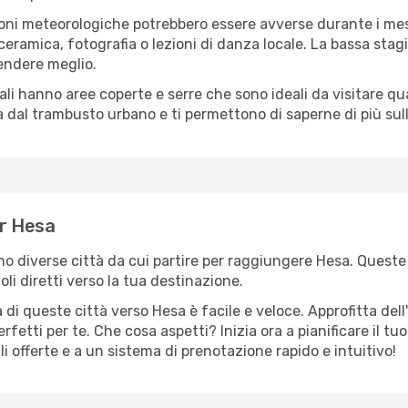
oni meteorologiche potrebbero essere avverse durante i mes
ramica, fotografia o lezioni di danza locale. La bassa stagi
rendere meglio.
cali hanno aree coperte e serre che sono ideali da visitare 
dal trambusto urbano e ti permettono di saperne di più sulla
er Hesa
ono diverse città da cui partire per raggiungere Hesa. Queste 
i diretti verso la tua destinazione.
di queste città verso Hesa è facile e veloce. Approfitta del
a perfetti per te. Che cosa aspetti? Inizia ora a pianificare il 
li offerte e a un sistema di prenotazione rapido e intuitivo!