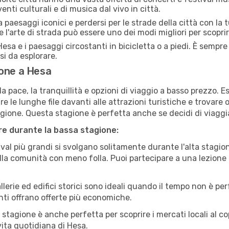
enti culturali e di musica dal vivo in città.
paesaggi iconici e perdersi per le strade della città con la
e l'arte di strada può essere uno dei modi migliori per scopri
esa e i paesaggi circostanti in bicicletta o a piedi. È sempr
rsi da esplorare.
ione a Hesa
a pace, la tranquillità e opzioni di viaggio a basso prezzo. 
 le lunghe file davanti alle attrazioni turistiche e trovare o
agione. Questa stagione è perfetta anche se decidi di viaggi
are durante la bassa stagione:
val più grandi si svolgano solitamente durante l'alta stagio
sulla comunità con meno folla. Puoi partecipare a una lezione 
lerie ed edifici storici sono ideali quando il tempo non è p
ti offrano offerte più economiche.
 stagione è anche perfetta per scoprire i mercati locali al c
 vita quotidiana di Hesa.