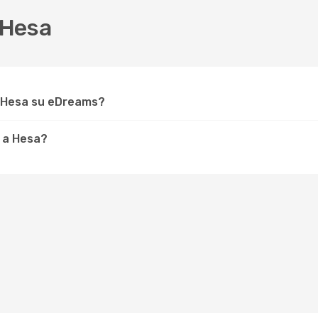
 Hesa
r Hesa su eDreams?
 a Hesa?