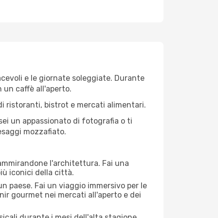
iacevoli e le giornate soleggiate. Durante
n un caffè all'aperto.
 ristoranti, bistrot e mercati alimentari.
 sei un appassionato di fotografia o ti
aesaggi mozzafiato.
 ammirandone l'architettura. Fai una
ù iconici della città.
 un paese. Fai un viaggio immersivo per le
nir gourmet nei mercati all'aperto e dei
cali durante i mesi dell'alta stagione.