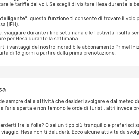
le tariffe dei voli. Se scegli di visitare Hesa durante la b
ntelligente":
questa funzione ti consente di trovare il volo
sa (IFH).
 viaggiare durante i fine settimana e le festività risulta se
are per Hesa durante la settimana.
ti i vantaggi del nostro incredibile abbonamento Prime! Inizi
ita di 15 giorni a partire dalla prima prenotazione.
esa
de sempre dalle attività che desideri svolgere e dal meteo d
ll’aria aperta e non temono le orde di turisti, altri invece p
erderti tra la folla? O sei un tipo più tranquillo e preferisci
 viaggio, Hesa non ti deluderà. Ecco alcune attività da svol