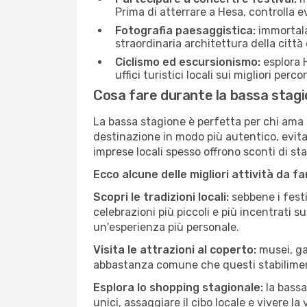
Prima di atterrare a Hesa, controlla ev
Fotografia paesaggistica:
immortala 
straordinaria architettura della città 
Ciclismo ed escursionismo:
esplora H
uffici turistici locali sui migliori perco
Cosa fare durante la bassa stag
La bassa stagione è perfetta per chi ama l
destinazione in modo più autentico, evitare
imprese locali spesso offrono sconti di st
Ecco alcune delle migliori attività da f
Scopri le tradizioni locali:
sebbene i festi
celebrazioni più piccoli e più incentrati 
un'esperienza più personale.
Visita le attrazioni al coperto:
musei, gal
abbastanza comune che questi stabilimen
Esplora lo shopping stagionale:
la bassa
unici, assaggiare il cibo locale e vivere la