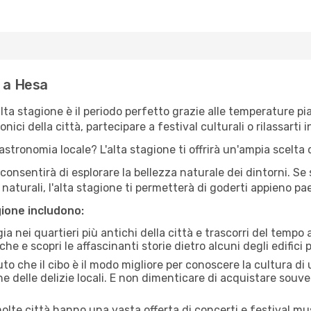
e a Hesa
'alta stagione è il periodo perfetto grazie alle temperature p
ici della città, partecipare a festival culturali o rilassarti i
stronomia locale? L'alta stagione ti offrirà un'ampia scelta di
i consentirà di esplorare la bellezza naturale dei dintorni. Se
e naturali, l'alta stagione ti permetterà di goderti appieno p
gione includono:
a nei quartieri più antichi della città e trascorri del tempo
he e scopri le affascinanti storie dietro alcuni degli edifici pi
uto che il cibo è il modo migliore per conoscere la cultura di
e delle delizie locali. E non dimenticare di acquistare souve
lte città hanno una vasta offerta di concerti e festival musi