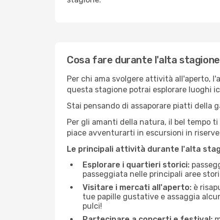
Cosa fare durante l'alta stagion
Per chi ama svolgere attività all'aperto, l
questa stagione potrai esplorare luoghi icon
Stai pensando di assaporare piatti della ga
Per gli amanti della natura, il bel tempo t
piace avventurarti in escursioni in riserv
Le principali attività durante l'alta sta
Esplorare i quartieri storici:
passeggi
passeggiata nelle principali aree storic
Visitare i mercati all'aperto:
è risap
tue papille gustative e assaggia alcun
pulci!
Partecipare a concerti e festival:
mo