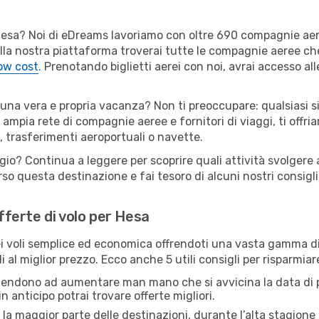
er Hesa? Noi di eDreams lavoriamo con oltre 690 compagnie a
 Sulla nostra piattaforma troverai tutte le compagnie aeree ch
low cost
. Prenotando biglietti aerei con noi, avrai accesso alle
 una vera e propria vacanza? Non ti preoccupare: qualsiasi s
 ampia rete di compagnie aeree e fornitori di viaggi, ti offri
, trasferimenti aeroportuali o navette.
gio? Continua a leggere per scoprire quali attività svolgere 
o questa destinazione e fai tesoro di alcuni nostri consigli 
offerte di volo per Hesa
 voli semplice ed economica offrendoti una vasta gamma di 
 al miglior prezzo. Ecco anche 5 utili consigli per risparmia
 tendono ad aumentare man mano che si avvicina la data di p
in anticipo potrai trovare offerte migliori.
 la maggior parte delle destinazioni, durante l’alta stagione o 