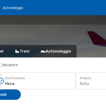
Autonoleggio
el
Treni
Autonoleggio
Voli diretti
Destinazione
Andata
Data
voli