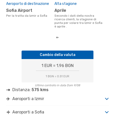
Il 
Aeroporto di destinazione
Alta stagione
pre
Sofia Airport
aprile
a
Per la tratta da Izmir a Sofia
Secondo i dati della nostra
Secondo i nostri dati reali
ricerca clienti, la stagione di
otto
punta per volare tra Izmir e Sofia
gett
è aprile .
per 
Cambio della valuta
1 EUR = 1.96 BGN
1 BGN = 0.51 EUR
Ultimo controllo in data Dom 9/08
Distanza:
575 kms
Aeroporti a Izmir
Aeroporti a Sofia