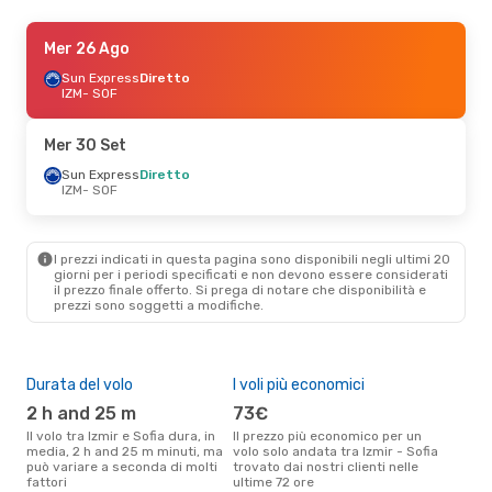
Sab 29 Ago
Mer 26 Ago
- Lun 31 Ago
Ajet
Sun Express
1 Scalo
Diretto
IZM
IZM
- SOF
- SOF
Pegasus Airlines
1 Scalo
SOF
- IZM
Mer 30 Set
Sun Express
Diretto
IZM
- SOF
I prezzi indicati in questa pagina sono disponibili negli ultimi 20
giorni per i periodi specificati e non devono essere considerati
il ​​prezzo finale offerto. Si prega di notare che disponibilità e
prezzi sono soggetti a modifiche.
Durata del volo
I voli più economici
Com
ope
2 h and 25 m
73€
S
Il volo tra Izmir e Sofia dura, in
Il prezzo più economico per un
media, 2 h and 25 m minuti, ma
volo solo andata tra Izmir - Sofia
Le compagnie aeree che volano
può variare a seconda di molti
trovato dai nostri clienti nelle
tra 
fattori
ultime 72 ore