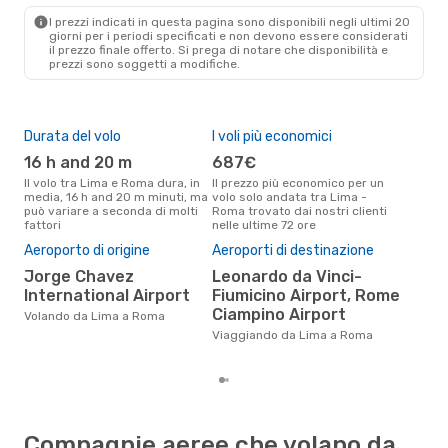
ROM
- LIM
I prezzi indicati in questa pagina sono disponibili negli ultimi 20
giorni per i periodi specificati e non devono essere considerati
il ​​prezzo finale offerto. Si prega di notare che disponibilità e
prezzi sono soggetti a modifiche.
Durata del volo
I voli più economici
Alt
16 h and 20 m
687€
a
Il volo tra Lima e Roma dura, in
Il prezzo più economico per un
Secondo i dati della nostra
media, 16 h and 20 m minuti, ma
volo solo andata tra Lima -
rice
può variare a seconda di molti
Roma trovato dai nostri clienti
punt
fattori
nelle ultime 72 ore
Rom
Il 
Aeroporto di origine
Aeroporti di destinazione
pre
Jorge Chavez
Leonardo da Vinci-
a
International Airport
Fiumicino Airport, Rome
Secondo i nostri dati reali
Ciampino Airport
Volando da Lima a Roma
otto
gett
Viaggiando da Lima a Roma
per
Compagnie aeree che volano da