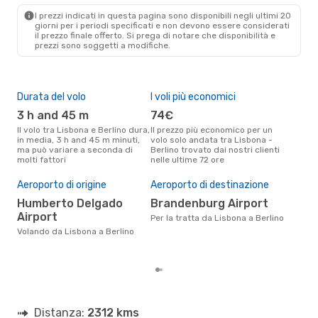
Lufthansa
1 Scalo
I prezzi indicati in questa pagina sono disponibili negli ultimi 20
BER
- LIS
giorni per i periodi specificati e non devono essere considerati
il ​​prezzo finale offerto. Si prega di notare che disponibilità e
prezzi sono soggetti a modifiche.
Durata del volo
I voli più economici
Alt
3 h and 45 m
74€
ap
Il volo tra Lisbona e Berlino dura,
Il prezzo più economico per un
Secondo i dati della nostra
in media, 3 h and 45 m minuti,
volo solo andata tra Lisbona -
rice
ma può variare a seconda di
Berlino trovato dai nostri clienti
punt
molti fattori
nelle ultime 72 ore
Berl
Pre
Aeroporto di origine
Aeroporto di destinazione
18
Humberto Delgado
Brandenburg Airport
Il prezzo medio di un volo
Lisb
Airport
Per la tratta da Lisbona a Berlino
sola
Volando da Lisbona a Berlino
prez
Distanza:
2312 kms