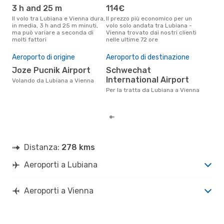
3 h and 25 m
114€
ap
Il volo tra Lubiana e Vienna dura,
Il prezzo più economico per un
Secondo i dati della nostra
in media, 3 h and 25 m minuti,
volo solo andata tra Lubiana -
rice
ma può variare a seconda di
Vienna trovato dai nostri clienti
punt
molti fattori
nelle ultime 72 ore
Vien
Il 
pre
Aeroporto di origine
Aeroporto di destinazione
d
Joze Pucnik Airport
Schwechat
International Airport
Secondo i nostri dati reali
Volando da Lubiana a Vienna
dic
Per la tratta da Lubiana a Vienna
gett
per
Distanza:
278 kms
Aeroporti a Lubiana
Aeroporti a Vienna