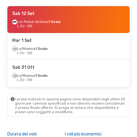
Gio 3 Set
Sab 12 Set
- Dom 6 Set
Lufthansa
Lot Polish Airlines
1 Scalo
1 Scalo
LJU
LJU
- VIE
- VIE
Lufthansa
1 Scalo
VIE
- LJU
Mar 1 Set
Ven 11 Set
Lufthansa
- Dom 13 Set
1 Scalo
LJU
- VIE
Lufthansa
1 Scalo
LJU
- VIE
Lufthansa
1 Scalo
Sab 31 Ott
VIE
- LJU
Lufthansa
1 Scalo
LJU
- VIE
I prezzi indicati in questa pagina sono disponibili negli ultimi 20
giorni per i periodi specificati e non devono essere considerati
il ​​prezzo finale offerto. Si prega di notare che disponibilità e
prezzi sono soggetti a modifiche.
Durata del volo
I voli più economici
Alt