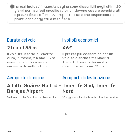
TCI
- MAD
I prezzi indicati in questa pagina sono disponibili negli ultimi 20
giorni per i periodi specificati e non devono essere considerati
il ​​prezzo finale offerto. Si prega di notare che disponibilità e
prezzi sono soggetti a modifiche.
Durata del volo
I voli più economici
Alt
2 h and 55 m
46€
ap
Il volo tra Madrid e Tenerife
Il prezzo più economico per un
Secondo i dati della nostra
dura, in media, 2 h and 55 m
volo solo andata tra Madrid -
rice
minuti, ma può variare a
Tenerife trovato dai nostri
punt
seconda di molti fattori
clienti nelle ultime 72 ore
Tene
Pre
Aeroporto di origine
Aeroporti di destinazione
11
Adolfo Suárez Madrid -
Tenerife Sud, Tenerife
Il prezzo medio di un volo Madrid
Barajas Airport
Nord
- T
sola
Volando da Madrid a Tenerife
Viaggiando da Madrid a Tenerife
prez