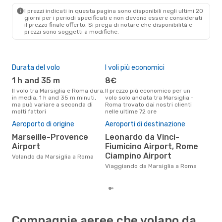
ROM
- MRS
I prezzi indicati in questa pagina sono disponibili negli ultimi 20
giorni per i periodi specificati e non devono essere considerati
il ​​prezzo finale offerto. Si prega di notare che disponibilità e
prezzi sono soggetti a modifiche.
Durata del volo
I voli più economici
Alt
1 h and 35 m
8€
a
Il volo tra Marsiglia e Roma dura,
Il prezzo più economico per un
Secondo i dati della nostra
in media, 1 h and 35 m minuti,
volo solo andata tra Marsiglia -
rice
ma può variare a seconda di
Roma trovato dai nostri clienti
punt
molti fattori
nelle ultime 72 ore
Rom
Pre
Aeroporto di origine
Aeroporti di destinazione
10
Marseille-Provence
Leonardo da Vinci-
Il prezzo medio di un volo
Airport
Fiumicino Airport, Rome
Mar
Ciampino Airport
sola
Volando da Marsiglia a Roma
prez
Viaggiando da Marsiglia a Roma
Compagnie aeree che volano da