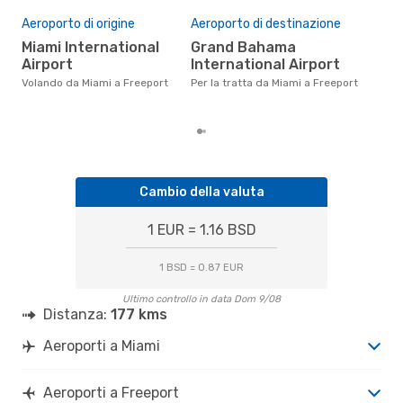
Pre
Aeroporto di origine
Aeroporto di destinazione
3
Miami International
Grand Bahama
Il prezzo medio di un volo Miami
- F
Airport
International Airport
sola
Volando da Miami a Freeport
Per la tratta da Miami a Freeport
prez
Cambio della valuta
1 EUR = 1.16 BSD
1 BSD = 0.87 EUR
Ultimo controllo in data Dom 9/08
Distanza:
177 kms
Aeroporti a Miami
Aeroporti a Freeport