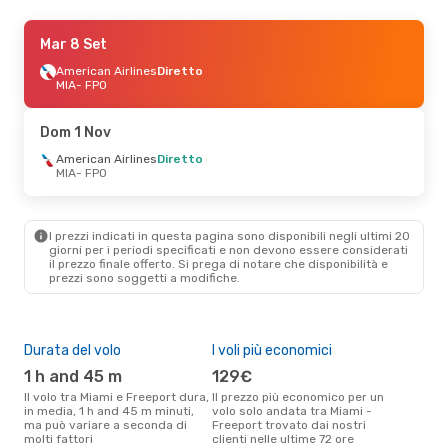
Gio 29 Ott
Mar 8 Set
- Mar 3 Nov
American Airlines
American Airlines
Diretto
Diretto
MIA
- FPO
MIA
- FPO
American Airlines
Diretto
Dom 1 Nov
FPO
- MIA
American Airlines
Diretto
MIA
- FPO
Lun 5 Ott
- Lun 12 Ott
American Airlines
Diretto
I prezzi indicati in questa pagina sono disponibili negli ultimi 20
MIA
- FPO
giorni per i periodi specificati e non devono essere considerati
American Airlines
il ​​prezzo finale offerto. Si prega di notare che disponibilità e
Diretto
prezzi sono soggetti a modifiche.
FPO
- MIA
Durata del volo
I voli più economici
Alt
1 h and 45 m
129€
ap
Il volo tra Miami e Freeport dura,
Il prezzo più economico per un
Secondo i dati della nostra
in media, 1 h and 45 m minuti,
volo solo andata tra Miami -
rice
ma può variare a seconda di
Freeport trovato dai nostri
punt
molti fattori
clienti nelle ultime 72 ore
Free