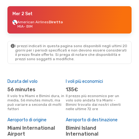
Sab 22 Ago
Mer 2 Set
- Mer 26 Ago
American Airlines
American Airlines
Diretto
Diretto
MIA
MIA
- BIM
- BIM
American Airlines
Diretto
BIM
- MIA
I prezzi indicati in questa pagina sono disponibili negli ultimi 20
giorni per i periodi specificati e non devono essere considerati
il ​​prezzo finale offerto. Si prega di notare che disponibilità e
prezzi sono soggetti a modifiche.
Durata del volo
I voli più economici
Alt
56 minutes
135€
ap
Il volo tra Miami e Bimini dura, in
Il prezzo più economico per un
Secondo i dati della nostra
media, 56 minutes minuti, ma
volo solo andata tra Miami -
rice
può variare a seconda di molti
Bimini trovato dai nostri clienti
punt
fattori
nelle ultime 72 ore
Bimi
Pre
Aeroporto di origine
Aeroporto di destinazione
2
Miami International
Bimini Island
Il prezzo medio di un volo Miami
- B
Airport
International
sola