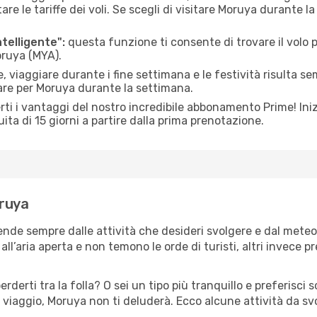
le tariffe dei voli. Se scegli di visitare Moruya durante la
ntelligente":
questa funzione ti consente di trovare il volo
oruya (MYA).
 viaggiare durante i fine settimana e le festività risulta se
iare per Moruya durante la settimana.
ti i vantaggi del nostro incredibile abbonamento Prime! Inizi
ita di 15 giorni a partire dalla prima prenotazione.
oruya
ende sempre dalle attività che desideri svolgere e dal mete
ll’aria aperta e non temono le orde di turisti, altri invece p
erderti tra la folla? O sei un tipo più tranquillo e preferisci
 viaggio, Moruya non ti deluderà. Ecco alcune attività da sv