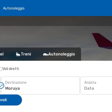
Autonoleggio
el
Treni
Autonoleggio
Voli diretti
Destinazione
Andata
Data
voli