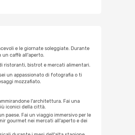
iacevoli e le giornate soleggiate. Durante
n un caffè all'aperto.
 ristoranti, bistrot e mercati alimentari.
 sei un appassionato di fotografia o ti
aesaggi mozzafiato.
 ammirandone l'architettura. Fai una
ù iconici della città.
 un paese. Fai un viaggio immersivo per le
nir gourmet nei mercati all'aperto e dei
cali durante i mesi dell'alta stagione.