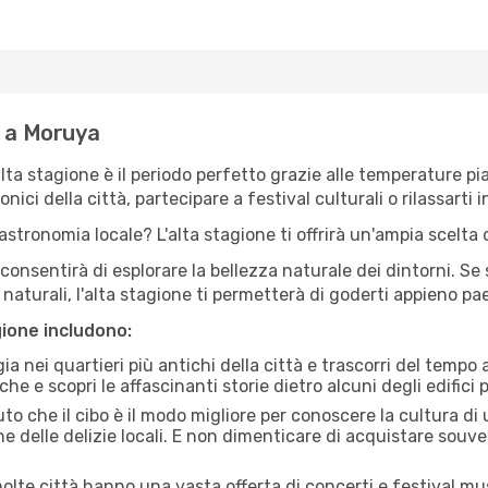
e a Moruya
'alta stagione è il periodo perfetto grazie alle temperature p
ici della città, partecipare a festival culturali o rilassarti i
stronomia locale? L'alta stagione ti offrirà un'ampia scelta di
i consentirà di esplorare la bellezza naturale dei dintorni. Se
e naturali, l'alta stagione ti permetterà di goderti appieno p
gione includono:
a nei quartieri più antichi della città e trascorri del tempo
he e scopri le affascinanti storie dietro alcuni degli edifici pi
uto che il cibo è il modo migliore per conoscere la cultura di
e delle delizie locali. E non dimenticare di acquistare souve
lte città hanno una vasta offerta di concerti e festival musi