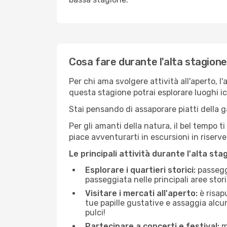
Cosa fare durante l'alta stagion
Per chi ama svolgere attività all'aperto, l
questa stagione potrai esplorare luoghi icon
Stai pensando di assaporare piatti della ga
Per gli amanti della natura, il bel tempo t
piace avventurarti in escursioni in riserv
Le principali attività durante l'alta sta
Esplorare i quartieri storici:
passeggi
passeggiata nelle principali aree storic
Visitare i mercati all'aperto:
è risap
tue papille gustative e assaggia alcun
pulci!
Partecipare a concerti e festival:
mo