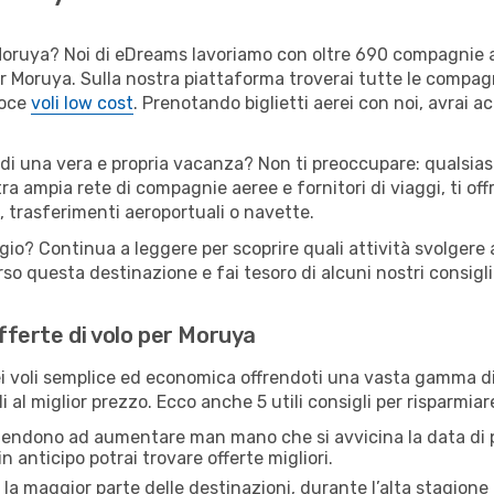
er Moruya? Noi di eDreams lavoriamo con oltre 690 compagnie
 per Moruya. Sulla nostra piattaforma troverai tutte le compa
loce
voli low cost
. Prenotando biglietti aerei con noi, avrai ac
 di una vera e propria vacanza? Non ti preoccupare: qualsias
tra ampia rete di compagnie aeree e fornitori di viaggi, ti of
, trasferimenti aeroportuali o navette.
ggio? Continua a leggere per scoprire quali attività svolgere 
o questa destinazione e fai tesoro di alcuni nostri consigli 
offerte di volo per Moruya
 voli semplice ed economica offrendoti una vasta gamma di 
i al miglior prezzo. Ecco anche 5 utili consigli per risparmia
 tendono ad aumentare man mano che si avvicina la data di p
in anticipo potrai trovare offerte migliori.
 la maggior parte delle destinazioni, durante l’alta stagione o 