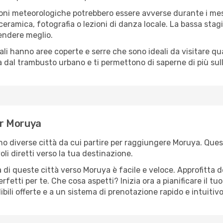
oni meteorologiche potrebbero essere avverse durante i mes
ramica, fotografia o lezioni di danza locale. La bassa stagi
rendere meglio.
cali hanno aree coperte e serre che sono ideali da visitare 
dal trambusto urbano e ti permettono di saperne di più sulla
per Moruya
ono diverse città da cui partire per raggiungere Moruya. Quest
i diretti verso la tua destinazione.
 di queste città verso Moruya è facile e veloce. Approfitta d
a perfetti per te. Che cosa aspetti? Inizia ora a pianificare il 
bili offerte e a un sistema di prenotazione rapido e intuitivo