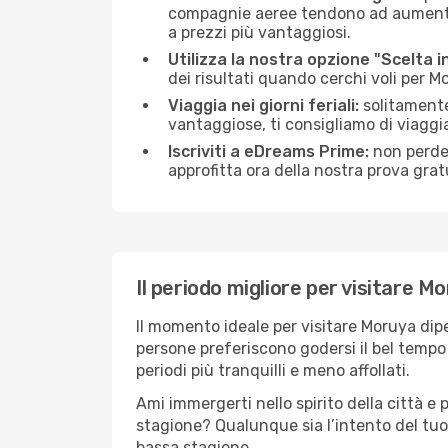
compagnie aeree tendono ad aumentare 
a prezzi più vantaggiosi.
Utilizza la nostra opzione "Scelta i
dei risultati quando cerchi voli per M
Viaggia nei giorni feriali:
solitamente,
vantaggiose, ti consigliamo di viagg
Iscriviti a eDreams Prime:
non perder
approfitta ora della nostra prova gratu
Il periodo migliore per visitare M
Il momento ideale per visitare Moruya dip
persone preferiscono godersi il bel tempo a
periodi più tranquilli e meno affollati.
Ami immergerti nello spirito della città e p
stagione? Qualunque sia l’intento del tuo
bassa stagione.