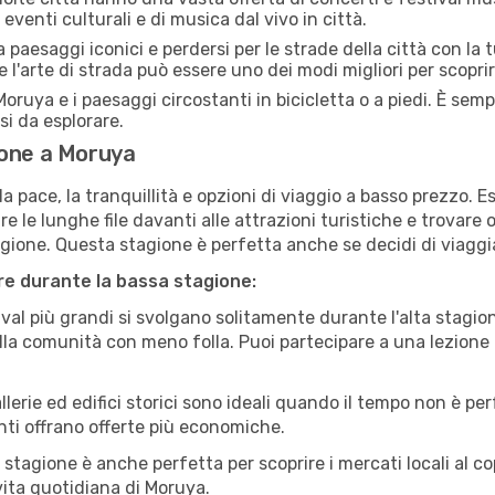
eventi culturali e di musica dal vivo in città.
paesaggi iconici e perdersi per le strade della città con la
e l'arte di strada può essere uno dei modi migliori per scopri
oruya e i paesaggi circostanti in bicicletta o a piedi. È sem
rsi da esplorare.
ione a Moruya
a pace, la tranquillità e opzioni di viaggio a basso prezzo. 
 le lunghe file davanti alle attrazioni turistiche e trovare o
agione. Questa stagione è perfetta anche se decidi di viaggi
are durante la bassa stagione:
val più grandi si svolgano solitamente durante l'alta stagio
sulla comunità con meno folla. Puoi partecipare a una lezione 
lerie ed edifici storici sono ideali quando il tempo non è p
ti offrano offerte più economiche.
 stagione è anche perfetta per scoprire i mercati locali al c
 vita quotidiana di Moruya.