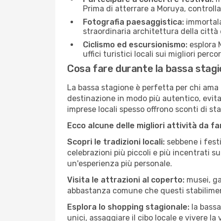
Prima di atterrare a Moruya, controlla 
Fotografia paesaggistica:
immortala 
straordinaria architettura della città 
Ciclismo ed escursionismo:
esplora M
uffici turistici locali sui migliori perco
Cosa fare durante la bassa stag
La bassa stagione è perfetta per chi ama l
destinazione in modo più autentico, evitare
imprese locali spesso offrono sconti di st
Ecco alcune delle migliori attività da f
Scopri le tradizioni locali:
sebbene i festi
celebrazioni più piccoli e più incentrati 
un'esperienza più personale.
Visita le attrazioni al coperto:
musei, gal
abbastanza comune che questi stabilimen
Esplora lo shopping stagionale:
la bassa
unici, assaggiare il cibo locale e vivere la