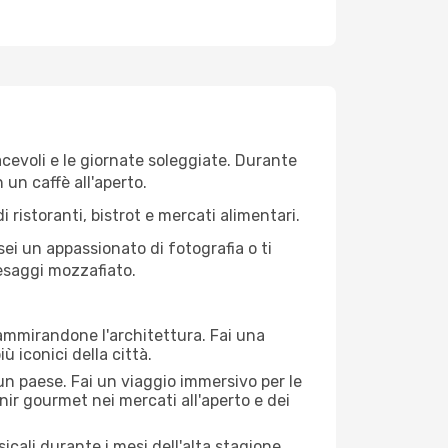
iacevoli e le giornate soleggiate. Durante
n un caffè all'aperto.
 ristoranti, bistrot e mercati alimentari.
 sei un appassionato di fotografia o ti
aesaggi mozzafiato.
 ammirandone l'architettura. Fai una
ù iconici della città.
 un paese. Fai un viaggio immersivo per le
nir gourmet nei mercati all'aperto e dei
cali durante i mesi dell'alta stagione.