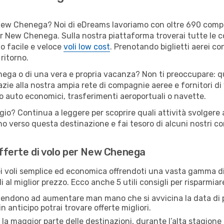
per New Chenega? Noi di eDreams lavoriamo con oltre 690 com
i per New Chenega. Sulla nostra piattaforma troverai tutte l
o facile e veloce
voli low cost
. Prenotando biglietti aerei con
ritorno.
ega o di una vera e propria vacanza? Non ti preoccupare: qua
zie alla nostra ampia rete di compagnie aeree e fornitori di v
io auto economici, trasferimenti aeroportuali o navette.
ggio? Continua a leggere per scoprire quali attività svolger
o verso questa destinazione e fai tesoro di alcuni nostri con
 offerte di volo per New Chenega
 voli semplice ed economica offrendoti una vasta gamma di 
i al miglior prezzo. Ecco anche 5 utili consigli per risparmi
 tendono ad aumentare man mano che si avvicina la data di p
in anticipo potrai trovare offerte migliori.
 la maggior parte delle destinazioni, durante l’alta stagione o 