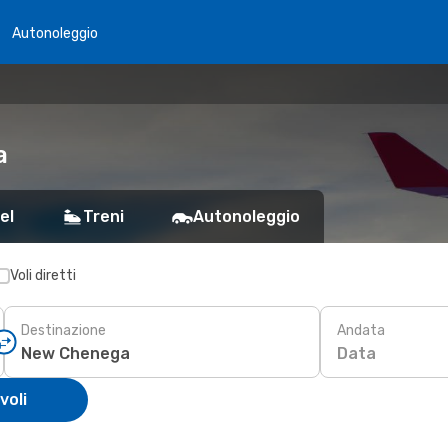
Autonoleggio
a
el
Treni
Autonoleggio
Voli diretti
Destinazione
Andata
Data
voli