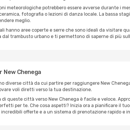
oni meteorologiche potrebbero essere avverse durante i mes
ramica, fotografia o lezioni di danza locale. La bassa stagi
rendere meglio.
cali hanno aree coperte e serre che sono ideali da visitare 
dal trambusto urbano e ti permettono di saperne di più sulla
per New Chenega
sono diverse città da cui partire per raggiungere New Cheneg
vare voli diretti verso la tua destinazione.
 di queste città verso New Chenega è facile e veloce. Appro
a perfetti per te. Che cosa aspetti? Inizia ora a pianificare il 
ncredibili offerte e a un sistema di prenotazione rapido e in