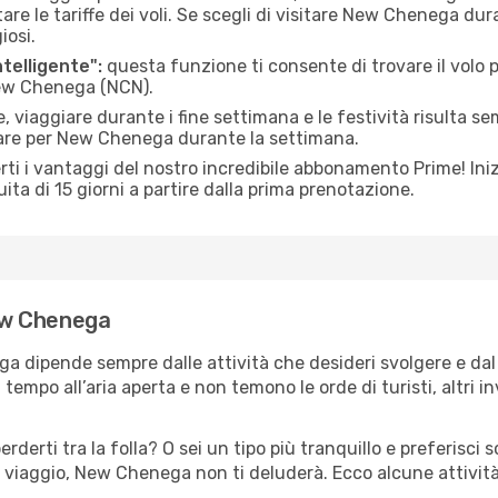
le tariffe dei voli. Se scegli di visitare New Chenega dura
iosi.
ntelligente":
questa funzione ti consente di trovare il volo
 New Chenega (NCN).
 viaggiare durante i fine settimana e le festività risulta se
iare per New Chenega durante la settimana.
ti i vantaggi del nostro incredibile abbonamento Prime! Inizi
ita di 15 giorni a partire dalla prima prenotazione.
New Chenega
ga dipende sempre dalle attività che desideri svolgere e da
tempo all’aria aperta e non temono le orde di turisti, altri 
erderti tra la folla? O sei un tipo più tranquillo e preferisci
o viaggio, New Chenega non ti deluderà. Ecco alcune attivit