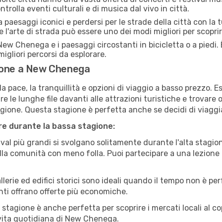
rolla eventi culturali e di musica dal vivo in città.
paesaggi iconici e perdersi per le strade della città con la
e l'arte di strada può essere uno dei modi migliori per scopri
New Chenega e i paesaggi circostanti in bicicletta o a piedi
i migliori percorsi da esplorare.
gione a New Chenega
a pace, la tranquillità e opzioni di viaggio a basso prezzo. 
 le lunghe file davanti alle attrazioni turistiche e trovare o
agione. Questa stagione è perfetta anche se decidi di viaggi
are durante la bassa stagione:
val più grandi si svolgano solitamente durante l'alta stagio
sulla comunità con meno folla. Puoi partecipare a una lezione 
lerie ed edifici storici sono ideali quando il tempo non è p
ti offrano offerte più economiche.
 stagione è anche perfetta per scoprire i mercati locali al c
la vita quotidiana di New Chenega.