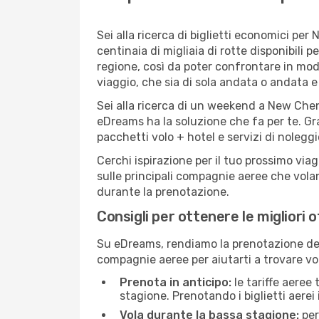
Sei alla ricerca di biglietti economici 
centinaia di migliaia di rotte disponibil
regione, così da poter confrontare in mod
viaggio, che sia di sola andata o andata e 
Sei alla ricerca di un weekend a New Chen
eDreams ha la soluzione che fa per te. Gra
pacchetti volo + hotel e servizi di nolegg
Cerchi ispirazione per il tuo prossimo via
sulle principali compagnie aeree che volan
durante la prenotazione.
Consigli per ottenere le migliori
Su eDreams, rendiamo la prenotazione dei
compagnie aeree per aiutarti a trovare vol
Prenota in anticipo:
le tariffe aeree
stagione. Prenotando i biglietti aerei 
Vola durante la bassa stagione:
per