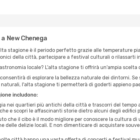
ne a New Chenega
'alta stagione è il periodo perfetto grazie alle temperature p
ici della città, partecipare a festival culturali o rilassarti i
stronomia locale? L'alta stagione ti offrirà un'ampia scelta di
i consentirà di esplorare la bellezza naturale dei dintorni. Se
e naturali, l'alta stagione ti permetterà di goderti appieno p
gione includono:
a nei quartieri più antichi della città e trascorri del tempo
he e scopri le affascinanti storie dietro alcuni degli edifici pi
uto che il cibo è il modo migliore per conoscere la cultura di
e delle delizie locali. E non dimenticare di acquistare souve
lte città hanno una vasta offerta di concerti e festival musi