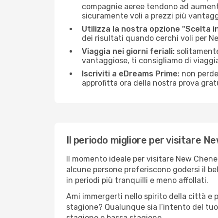
compagnie aeree tendono ad aumentare 
sicuramente voli a prezzi più vantagg
Utilizza la nostra opzione "Scelta i
dei risultati quando cerchi voli per
Viaggia nei giorni feriali:
solitamente,
vantaggiose, ti consigliamo di viagg
Iscriviti a eDreams Prime:
non perder
approfitta ora della nostra prova gratu
Il periodo migliore per visitare 
Il momento ideale per visitare New Chene
alcune persone preferiscono godersi il bel 
in periodi più tranquilli e meno affollati.
Ami immergerti nello spirito della città e p
stagione? Qualunque sia l’intento del tu
stagione e bassa stagione.