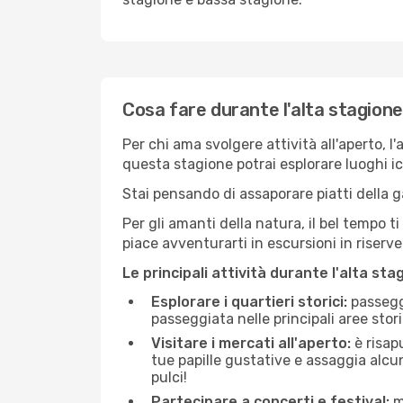
Cosa fare durante l'alta stagio
Per chi ama svolgere attività all'aperto, l
questa stagione potrai esplorare luoghi icon
Stai pensando di assaporare piatti della ga
Per gli amanti della natura, il bel tempo t
piace avventurarti in escursioni in riserv
Le principali attività durante l'alta sta
Esplorare i quartieri storici:
passeggi
passeggiata nelle principali aree storic
Visitare i mercati all'aperto:
è risap
tue papille gustative e assaggia alcun
pulci!
Partecipare a concerti e festival:
mo