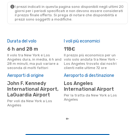
LAX
- NYC
I prezzi indicati in questa pagina sono disponibili negli ultimi 20
giorni per i periodi specificati e non devono essere considerati
il ​​prezzo finale offerto. Si prega di notare che disponibilità e
prezzi sono soggetti a modifiche.
Durata del volo
I voli più economici
Alt
6 h and 28 m
118€
ap
Il volo tra New York e Los
Il prezzo più economico per un
Secondo i dati della nostra
Angeles dura, in media, 6 h and
volo solo andata tra New York -
rice
28 m minuti, ma può variare a
Los Angeles trovato dai nostri
punt
seconda di molti fattori
clienti nelle ultime 72 ore
Los 
Pre
Aeroporti di origine
Aeroporto di destinazione
21
John F. Kennedy
Los Angeles
Il prezzo medio di un volo New
International Airport,
International Airport
Yor
LaGuardia Airport
è so
Per la tratta da New York a Los
prez
Angeles
Per voli da New York a Los
Angeles