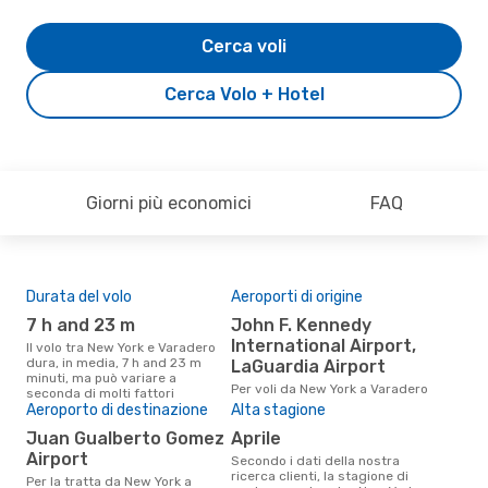
Cerca voli
Cerca Volo + Hotel
Giorni più economici
FAQ
Durata del volo
Aeroporti di origine
Pre
7 h and 23 m
John F. Kennedy
6
International Airport,
Il volo tra New York e Varadero
Il prezzo medio di un volo New
dura, in media, 7 h and 23 m
Yor
LaGuardia Airport
minuti, ma può variare a
sola
Per voli da New York a Varadero
seconda di molti fattori
prez
Aeroporto di destinazione
Alta stagione
Juan Gualberto Gomez
aprile
Airport
Secondo i dati della nostra
ricerca clienti, la stagione di
Per la tratta da New York a