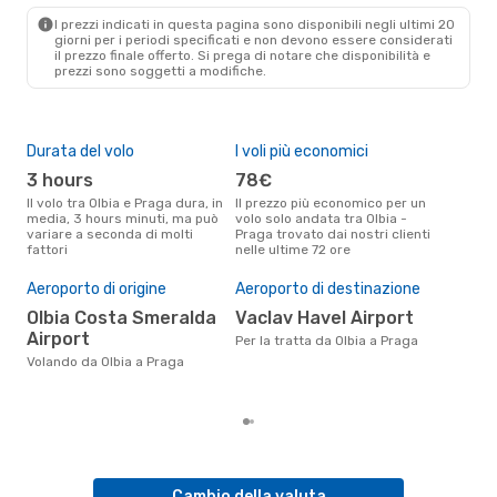
PRG
- OLB
I prezzi indicati in questa pagina sono disponibili negli ultimi 20
giorni per i periodi specificati e non devono essere considerati
il ​​prezzo finale offerto. Si prega di notare che disponibilità e
prezzi sono soggetti a modifiche.
Durata del volo
I voli più economici
Alt
3 hours
78€
a
Il volo tra Olbia e Praga dura, in
Il prezzo più economico per un
Secondo i dati della nostra
media, 3 hours minuti, ma può
volo solo andata tra Olbia -
rice
variare a seconda di molti
Praga trovato dai nostri clienti
punt
fattori
nelle ultime 72 ore
Prag
Pre
Aeroporto di origine
Aeroporto di destinazione
2
Olbia Costa Smeralda
Vaclav Havel Airport
Il prezzo medio di un volo Olbia -
Pra
Airport
Per la tratta da Olbia a Praga
266 
Volando da Olbia a Praga
degl
Cambio della valuta