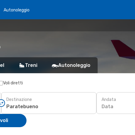
Autonoleggio
o
el
Treni
Autonoleggio
Voli diretti
Destinazione
Andata
Data
voli