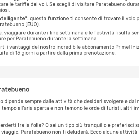
le tariffe dei voli. Se scegli di visitare Paratebueno duran
iosi.
ntelligente":
questa funzione ti consente di trovare il volo
Paratebueno (EUO).
 viaggiare durante i fine settimana e le festività risulta se
iare per Paratebueno durante la settimana.
ti i vantaggi del nostro incredibile abbonamento Prime! Inizi
ita di 15 giorni a partire dalla prima prenotazione.
Paratebueno
o dipende sempre dalle attività che desideri svolgere e dal
tempo all’aria aperta e non temono le orde di turisti, altri 
erderti tra la folla? O sei un tipo più tranquillo e preferisci
 viaggio, Paratebueno non ti deluderà. Ecco alcune attività