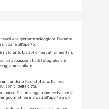
iacevoli e le giornate soleggiate. Durante
n un caffè all'aperto.
 ristoranti, bistrot e mercati alimentari.
 sei un appassionato di fotografia o ti
aesaggi mozzafiato.
 ammirandone l'architettura. Fai una
ù iconici della città.
 un paese. Fai un viaggio immersivo per le
nir gourmet nei mercati all'aperto e dei
cali durante i mesi dell'alta stagione.