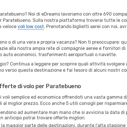
er Paratebueno? Noi di eDreams lavoriamo con oltre 690 comp
 per Paratebueno. Sulla nostra piattaforma troverai tutte le
 e veloce
voli low cost
. Prenotando biglietti aerei con noi, avr
no o di una vera e propria vacanza? Non ti preoccupare: qual
zie alla nostra ampia rete di compagnie aeree e fornitori di v
io auto economici, trasferimenti aeroportuali o navette.
ggio? Continua a leggere per scoprire quali attività svolgere
o verso questa destinazione e fai tesoro di alcuni nostri con
 offerte di volo per Paratebueno
 voli semplice ed economica offrendoti una vasta gamma di 
i al miglior prezzo. Ecco anche 5 utili consigli per risparmi
 tendono ad aumentare man mano che si avvicina la data di p
in anticipo potrai trovare offerte migliori.
 la maggior parte delle destinazioni, durante l’alta stagione o 