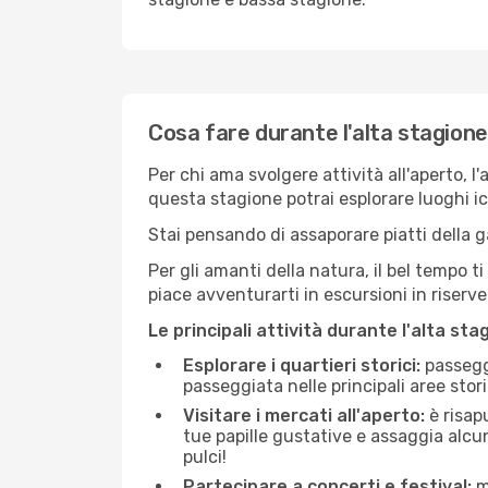
Cosa fare durante l'alta stagion
Per chi ama svolgere attività all'aperto, l
questa stagione potrai esplorare luoghi icon
Stai pensando di assaporare piatti della ga
Per gli amanti della natura, il bel tempo t
piace avventurarti in escursioni in riserv
Le principali attività durante l'alta sta
Esplorare i quartieri storici:
passeggi
passeggiata nelle principali aree storic
Visitare i mercati all'aperto:
è risap
tue papille gustative e assaggia alcun
pulci!
Partecipare a concerti e festival:
mo