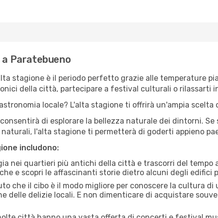
e a Paratebueno
'alta stagione è il periodo perfetto grazie alle temperature p
ici della città, partecipare a festival culturali o rilassarti i
stronomia locale? L'alta stagione ti offrirà un'ampia scelta di
i consentirà di esplorare la bellezza naturale dei dintorni. Se
e naturali, l'alta stagione ti permetterà di goderti appieno p
gione includono:
a nei quartieri più antichi della città e trascorri del tempo
he e scopri le affascinanti storie dietro alcuni degli edifici pi
uto che il cibo è il modo migliore per conoscere la cultura di
e delle delizie locali. E non dimenticare di acquistare souve
lte città hanno una vasta offerta di concerti e festival musi