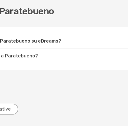
 Paratebueno
r Paratebueno su eDreams?
e a Paratebueno?
ative