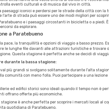
rolla eventi culturali e di musica dal vivo in città.
paesaggi iconici e perdersi per le strade della città con la
e l'arte di strada può essere uno dei modi migliori per scopri
aratebueno e i paesaggi circostanti in bicicletta o a piedi.
 percorsi da esplorare.
ione a Paratebueno
a pace, la tranquillità e opzioni di viaggio a basso prezzo. 
 le lunghe file davanti alle attrazioni turistiche e trovare o
agione. Questa stagione è perfetta anche se decidi di viaggi
are durante la bassa stagione:
val più grandi si svolgano solitamente durante l'alta stagio
sulla comunità con meno folla. Puoi partecipare a una lezione 
lerie ed edifici storici sono ideali quando il tempo non è p
ti offrano offerte più economiche.
 stagione è anche perfetta per scoprire i mercati locali al c
a vita quotidiana di Paratebueno.