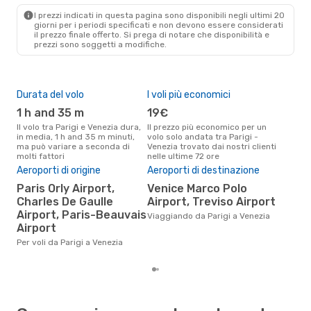
VCE
- PAR
I prezzi indicati in questa pagina sono disponibili negli ultimi 20
giorni per i periodi specificati e non devono essere considerati
il ​​prezzo finale offerto. Si prega di notare che disponibilità e
prezzi sono soggetti a modifiche.
Durata del volo
I voli più economici
Alt
1 h and 35 m
19€
ap
Il volo tra Parigi e Venezia dura,
Il prezzo più economico per un
Secondo i dati della nostra
in media, 1 h and 35 m minuti,
volo solo andata tra Parigi -
rice
ma può variare a seconda di
Venezia trovato dai nostri clienti
punt
molti fattori
nelle ultime 72 ore
Vene
Aeroporti di origine
Aeroporti di destinazione
Pre
Paris Orly Airport,
Venice Marco Polo
81
Charles De Gaulle
Airport, Treviso Airport
Il prezzo medio di un volo Parigi
Airport, Paris-Beauvais
- V
Viaggiando da Parigi a Venezia
sola
Airport
prez
Per voli da Parigi a Venezia