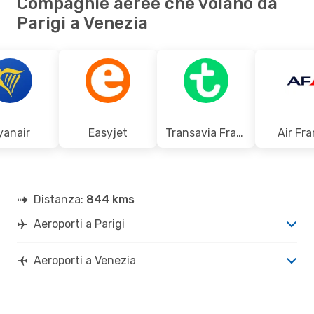
Compagnie aeree che volano da
Parigi a Venezia
yanair
Easyjet
Transavia France
Air Fr
Distanza:
844 kms
Aeroporti a Parigi
Aeroporti a Venezia