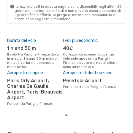
FLR
- PAR
I prezzi indicati in questa pagina sono disponibili negli ultimi 20
giorni per i periodi specificati e non devono essere considerati
il ​​prezzo finale offerto. Si prega di notare che disponibilità e
prezzi sono soggetti a modifiche.
Durata del volo
I voli più economici
Alt
1 h and 50 m
40€
ap
Il volo tra Parigi e Firenze dura,
Il prezzo più economico per un
Secondo i dati della nostra
in media, 1 h and 50 m minuti,
volo solo andata tra Parigi -
rice
ma può variare a seconda di
Firenze trovato dai nostri clienti
punt
molti fattori
nelle ultime 72 ore
Fire
Aeroporti di origine
Aeroporto di destinazione
Pre
Paris Orly Airport,
Peretola Airport
12
Charles De Gaulle
Per la tratta da Parigi a Firenze
Il prezzo medio di un volo Parigi
Airport, Paris-Beauvais
- F
sola
Airport
prez
Per voli da Parigi a Firenze