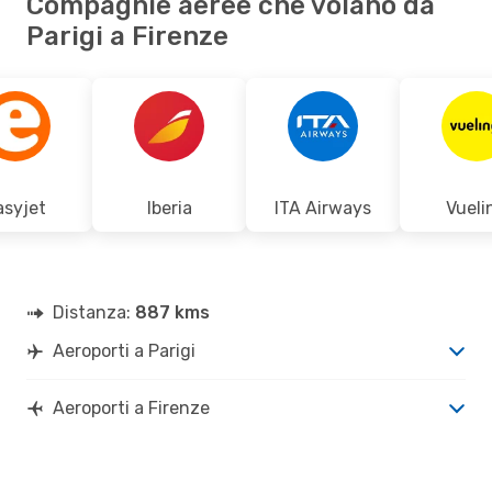
Compagnie aeree che volano da
Parigi a Firenze
asyjet
Iberia
ITA Airways
Vueli
Distanza:
887 kms
Aeroporti a Parigi
Aeroporti a Firenze