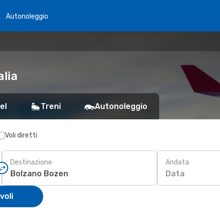
Autonoleggio
alia
el
Treni
Autonoleggio
Voli diretti
Destinazione
Andata
Data
voli