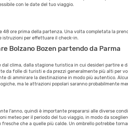
lessibile con le date del tuo viaggio.
alle 48 ore prima della partenza. Una volta completata la pr
istruzioni per effettuare il check-in.
itare Bolzano Bozen partendo da Parma
al clima, dalla stagione turistica in cui desideri partire e 
e da folle di turisti e da prezzi generalmente più alti per voli
sente di ammirare la destinazione in modo più autentico. Alcu
logiche, ma le attrazioni popolari saranno probabilmente me
ante l'anno, quindi è importante prepararsi alle diverse cond
isioni meteo per il periodo del tuo viaggio, in modo da sceglie
iù fresche che a quelle più calde. Un ombrello potrebbe tornart