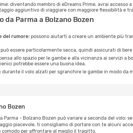
rime: diventando membro di eDreams Prime, avrai accesso a f
taggio aggiuntivo di viaggiare con maggiore flessibilità e tra
o da Parma a Bolzano Bozen
ne del rumore:
possono aiutarti a creare un ambiente più tran
a può essere particolarmente secca, quindi assicurati di bere 
pensa allo spazio per le gambe e alla vicinanza ai servizi a 
igienici potrebbe essere una buona idea.
:
durante il volo alzati per sgranchire le gambe in modo da m
ano Bozen
tta Parma - Bolzano Bozen può variare a seconda del volo: se 
iaggio piacevole, ti consigliamo di portare con te alcuni acc
o comodo per affrontare al meglio il tragitto.