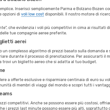
semplice. Inserisci semplicemente Parma e Bolzano Bozen co
le opzioni di
voli low cost
disponibili. Il nostro motore di ricer
e", che evidenzia i voli più competitivi in cima ai risultati di
 delle tue compagnie aeree preferite.
lietti aerei
ndo un complesso algoritmo di prezzi basato sulla domanda e su
iare durante il processo di prenotazione. Per assicurarti il m
 trovi un biglietto aereo che si adatta al tuo budget.
ime
a offerte esclusive e risparmiare centinaia di euro su voli
omunità di membri di viaggi del mondo e scopri tutti i vantag
reams
ezzi competitivi. Anche se possono essere più costosi, offr
che i prezzi last minute possono essere più alti, soprattutto 