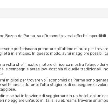
no Bozen da Parma, su eDreams troverai offerte imperdibili. 
ersone preferiscano prenotare all’ultimo minuto per trovare 
lietti in anticipo. In questo modo, avrai maggiore possibilit
na volta che il nostro motore di ricerca mostra l'elenco dei 
 delle compagnie aeree low-cost sia di quelle tradizionali. Inol
e.
orni migliori per trovare voli economici da Parma sono general
e settimana e durante l’alta stagione, di conseguenza volar
taggiose.
adine: se hai intenzione di soggiornare in un hotel, dai un'o
ri noleggiare un'auto in Italia, su eDreams troverai un’ampia