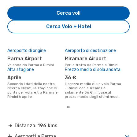
Cerca voli
Cerca Volo + Hotel
Aeroporto di origine
Aeroporto di destinazione
Il 
pre
Parma Airport
Miramare Airport
f
Volando da Parma a Rimini
Per la tratta da Parma a Rimini
Alta stagione
Prezzo medio di sola andata
Secondo i nostri dati reali
genn
aprile
36 €
gett
per
Secondo i dati della nostra
Il prezzo medio di un volo Parma
ricerca clienti, la stagione di
- Rimini con eDreams è
punta per volare tra Parma e
solamente 36 €, in base al
Rimini è aprile .
prezzo medio degli ultimi mesi.
Distanza:
196 kms
Aeroporti a Parma