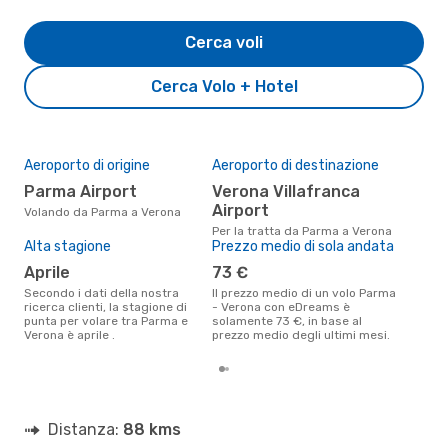
Cerca voli
Cerca Volo + Hotel
Aeroporto di origine
Aeroporto di destinazione
Il 
pre
Parma Airport
Verona Villafranca
m
Airport
Volando da Parma a Verona
Secondo i nostri dati reali marzo
Per la tratta da Parma a Verona
è il
Alta stagione
Prezzo medio di sola andata
pren
aprile
73 €
par
Secondo i dati della nostra
Il prezzo medio di un volo Parma
ricerca clienti, la stagione di
- Verona con eDreams è
punta per volare tra Parma e
solamente 73 €, in base al
Verona è aprile .
prezzo medio degli ultimi mesi.
Distanza:
88 kms