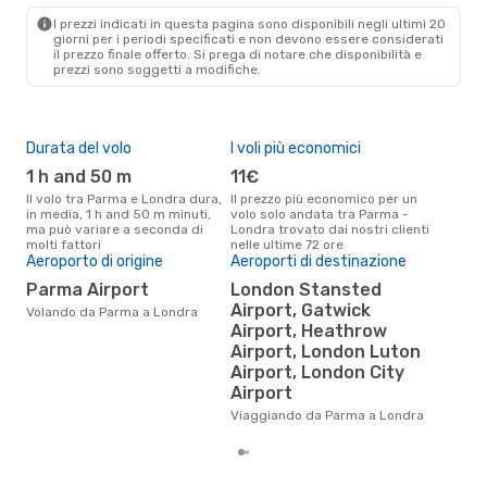
LON
- PMF
I prezzi indicati in questa pagina sono disponibili negli ultimi 20
giorni per i periodi specificati e non devono essere considerati
il ​​prezzo finale offerto. Si prega di notare che disponibilità e
prezzi sono soggetti a modifiche.
Durata del volo
I voli più economici
Alt
1 h and 50 m
11€
ap
Il volo tra Parma e Londra dura,
Il prezzo più economico per un
Secondo i dati della nostra
in media, 1 h and 50 m minuti,
volo solo andata tra Parma -
rice
ma può variare a seconda di
Londra trovato dai nostri clienti
punt
molti fattori
nelle ultime 72 ore
Lond
Aeroporto di origine
Aeroporti di destinazione
Pre
Parma Airport
London Stansted
18
Airport, Gatwick
Volando da Parma a Londra
Airport, Heathrow
Il prezzo medio di un volo Parma
- L
Airport, London Luton
sola
Airport, London City
prez
Airport
Viaggiando da Parma a Londra