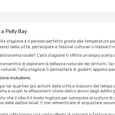
 a Pelly Bay
'alta stagione è il periodo perfetto grazie alle temperature p
ici della città, partecipare a festival culturali o rilassarti i
stronomia locale? L'alta stagione ti offrirà un'ampia scelta di
i consentirà di esplorare la bellezza naturale dei dintorni. Se
e naturali, l'alta stagione ti permetterà di goderti appieno p
gione includono:
a nei quartieri più antichi della città e trascorri del tempo
he e scopri le affascinanti storie dietro alcuni degli edifici pi
uto che il cibo è il modo migliore per conoscere la cultura di
e delle delizie locali. E non dimenticare di acquistare souve
lte città hanno una vasta offerta di concerti e festival musi