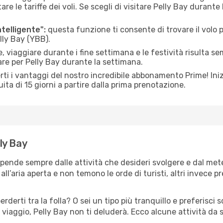
le tariffe dei voli. Se scegli di visitare Pelly Bay durante
ntelligente":
questa funzione ti consente di trovare il volo
elly Bay (YBB).
 viaggiare durante i fine settimana e le festività risulta se
are per Pelly Bay durante la settimana.
ti i vantaggi del nostro incredibile abbonamento Prime! Inizi
ita di 15 giorni a partire dalla prima prenotazione.
lly Bay
dipende sempre dalle attività che desideri svolgere e dal me
ll’aria aperta e non temono le orde di turisti, altri invece p
erderti tra la folla? O sei un tipo più tranquillo e preferisci
viaggio, Pelly Bay non ti deluderà. Ecco alcune attività da 