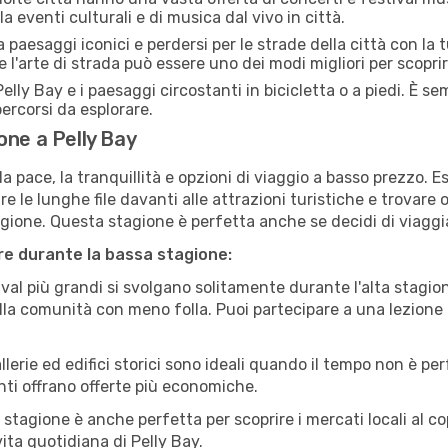
la eventi culturali e di musica dal vivo in città.
paesaggi iconici e perdersi per le strade della città con la
e l'arte di strada può essere uno dei modi migliori per scopri
elly Bay e i paesaggi circostanti in bicicletta o a piedi. È 
 percorsi da esplorare.
one a Pelly Bay
a pace, la tranquillità e opzioni di viaggio a basso prezzo. 
 le lunghe file davanti alle attrazioni turistiche e trovare o
agione. Questa stagione è perfetta anche se decidi di viaggi
are durante la bassa stagione:
val più grandi si svolgano solitamente durante l'alta stagio
sulla comunità con meno folla. Puoi partecipare a una lezione 
lerie ed edifici storici sono ideali quando il tempo non è p
ti offrano offerte più economiche.
 stagione è anche perfetta per scoprire i mercati locali al c
 vita quotidiana di Pelly Bay.