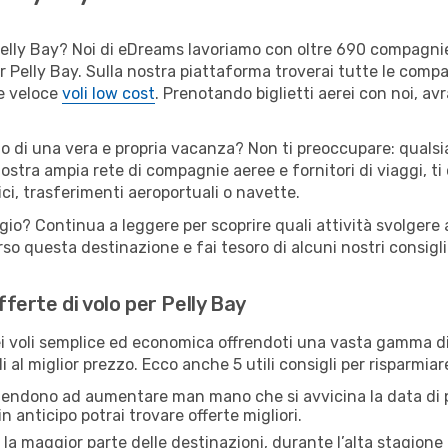
er Pelly Bay? Noi di eDreams lavoriamo con oltre 690 compagn
 per Pelly Bay. Sulla nostra piattaforma troverai tutte le com
 e veloce
voli low cost
. Prenotando biglietti aerei con noi, avr
 o di una vera e propria vacanza? Non ti preoccupare: qualsi
nostra ampia rete di compagnie aeree e fornitori di viaggi, ti
ci, trasferimenti aeroportuali o navette.
gio? Continua a leggere per scoprire quali attività svolgere a
o questa destinazione e fai tesoro di alcuni nostri consigli 
fferte di volo per Pelly Bay
 voli semplice ed economica offrendoti una vasta gamma di 
 al miglior prezzo. Ecco anche 5 utili consigli per risparmiar
 tendono ad aumentare man mano che si avvicina la data di p
in anticipo potrai trovare offerte migliori.
 la maggior parte delle destinazioni, durante l’alta stagione o 