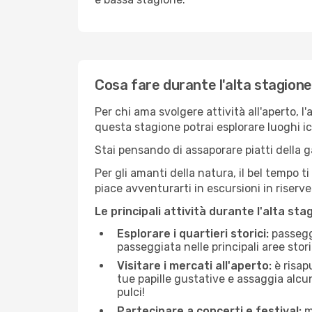
Cosa fare durante l'alta stagione
Per chi ama svolgere attività all'aperto, l
questa stagione potrai esplorare luoghi icon
Stai pensando di assaporare piatti della ga
Per gli amanti della natura, il bel tempo t
piace avventurarti in escursioni in riserv
Le principali attività durante l'alta sta
Esplorare i quartieri storici:
passeggi
passeggiata nelle principali aree storic
Visitare i mercati all'aperto:
è risap
tue papille gustative e assaggia alcun
pulci!
Partecipare a concerti e festival:
mo