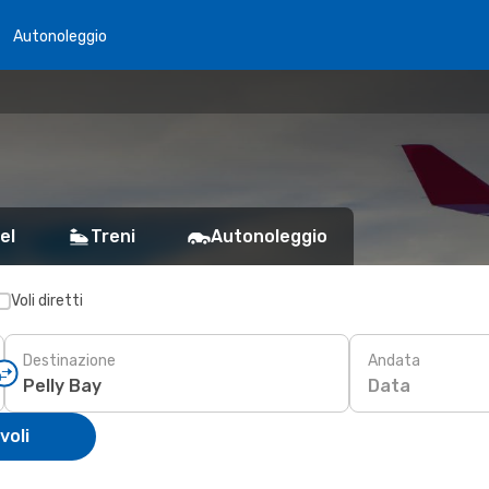
Autonoleggio
el
Treni
Autonoleggio
Voli diretti
Destinazione
Andata
Data
voli