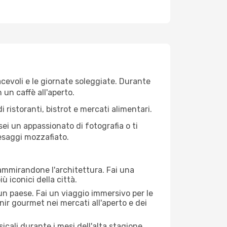
iacevoli e le giornate soleggiate. Durante
n un caffè all'aperto.
 ristoranti, bistrot e mercati alimentari.
 sei un appassionato di fotografia o ti
aesaggi mozzafiato.
 ammirandone l'architettura. Fai una
ù iconici della città.
 un paese. Fai un viaggio immersivo per le
nir gourmet nei mercati all'aperto e dei
cali durante i mesi dell'alta stagione.