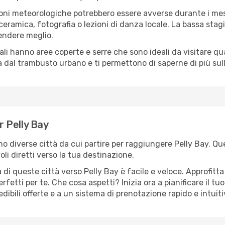
oni meteorologiche potrebbero essere avverse durante i mes
ramica, fotografia o lezioni di danza locale. La bassa stagi
rendere meglio.
cali hanno aree coperte e serre che sono ideali da visitare 
dal trambusto urbano e ti permettono di saperne di più sulla
r Pelly Bay
ono diverse città da cui partire per raggiungere Pelly Bay. Qu
i diretti verso la tua destinazione.
di queste città verso Pelly Bay è facile e veloce. Approfitt
a perfetti per te. Che cosa aspetti? Inizia ora a pianificare il 
edibili offerte e a un sistema di prenotazione rapido e intuiti