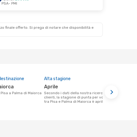
PSA
- PMI
zzo finale offerto. Si prega di notare che disponibilità e
destinazione
Alta stagione
Compagnie 
questa tra
aiorca
aprile
Ryanair
da Pisa a Palma di Maiorca
Secondo i dati della nostra ricerca
clienti, la stagione di punta per volare
Le compagnie aeree che volano tra Pisa
tra Pisa e Palma di Maiorca è aprile .
e Palma di M