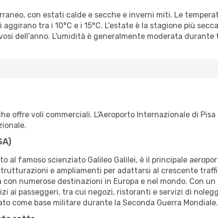
aneo, con estati calde e secche e inverni miti. Le temperatu
aggirano tra i 10°C e i 15°C. L'estate è la stagione più secc
iovosi dell'anno. L'umidità è generalmente moderata durante 
 che offre voli commerciali. L'Aeroporto Internazionale di Pi
zionale.
SA)
ato al famoso scienziato Galileo Galilei, è il principale aerop
strutturazioni e ampliamenti per adattarsi al crescente traffi
isa con numerose destinazioni in Europa e nel mondo. Con un
zi ai passeggeri, tra cui negozi, ristoranti e servizi di nole
zato come base militare durante la Seconda Guerra Mondiale.