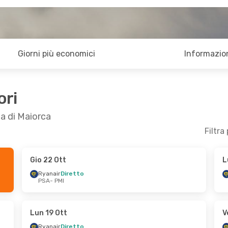
Giorni più economici
Informazion
ori
ma di Maiorca
Filtra
Gio 22 Ott
L
 Ott
Mer 16 Set
- Ven 25 Set
Ryanair
Diretto
PSA
- PMI
Ryanair
Diretto
PSA
- PMI
Ryanair
Diretto
PMI
- PSA
Lun 19 Ott
V
Ryanair
Diretto