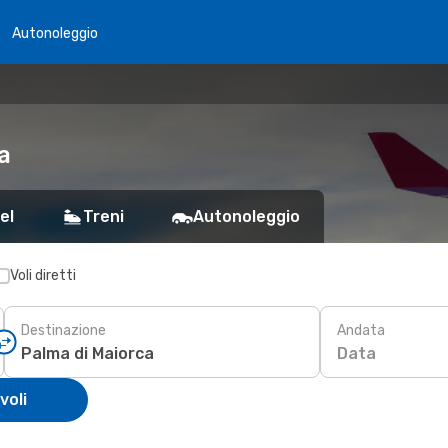
Autonoleggio
a
el
Treni
Autonoleggio
Voli diretti
Destinazione
Andata
Data
voli