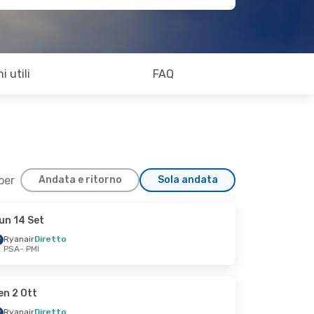
i utili
FAQ
 per
Andata e ritorno
Sola andata
un 14 Set
Ryanair
Diretto
PSA
- PMI
en 2 Ott
Ryanair
Diretto