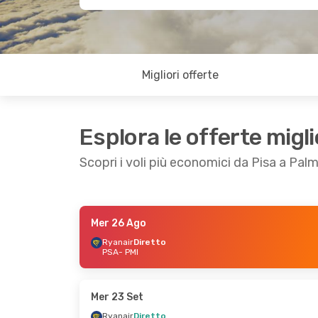
Migliori offerte
Esplora le offerte migli
Scopri i voli più economici da Pisa a Pal
Mer 26 Ago
Gio 22 Ott
- Ven 23 Ott
Lun 28 Set
- Gio 1
Ryanair
Diretto
PSA
- PMI
Ryanair
Diretto
Ryanair
Diretto
PSA
- PMI
PSA
- PMI
Ryanair
Diretto
Ryanair
Diretto
PMI
- PSA
PMI
- PSA
Mer 23 Set
Ryanair
Diretto