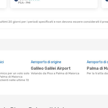
PSA
- PMI
 Set
Ven 16 Ott
- Mer 21 Ott
Ryanair
Diretto
PSA
- PMI
Ryanair
Diretto
PMI
- PSA
ultimi 20 giorni per i periodi specificati e non devono essere considerati il ​​pre
ici
Aeroporto di origine
Aeroporto di 
Galileo Galilei Airport
Palma di M
Volando da Pisa a Palma di Maiorca
Per la tratta 
 Palma di Maiorca
clienti nelle ultime 72