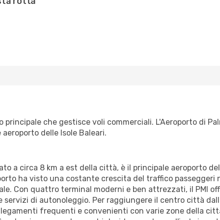
sta rotta
o principale che gestisce voli commerciali. L'Aeroporto di P
 aeroporto delle Isole Baleari.
to a circa 8 km a est della città, è il principale aeroporto dell
porto ha visto una costante crescita del traffico passeggeri 
le. Con quattro terminal moderni e ben attrezzati, il PMI of
 e servizi di autonoleggio. Per raggiungere il centro città dal
ollegamenti frequenti e convenienti con varie zone della città