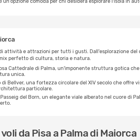
o è un'opzione comoda per chi desidera esplorare l'isola in au
iorca
ttività e attrazioni per tutti i gusti. Dall'esplorazione del
 mix perfetto di cultura, storia e natura.
tosa Cattedrale di Palma, un'imponente struttura gotica che 
tura unica.
lo di Bellver, una fortezza circolare del XIV secolo che offre 
rchitettura particolare.
 Passeig del Born, un elegante viale alberato nel cuore di Pa
perto.
oli da Pisa a Palma di Maiorca