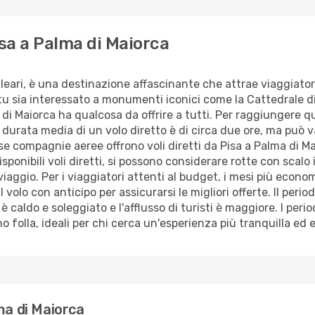
isa a Palma di Maiorca
aleari, è una destinazione affascinante che attrae viaggiatori
 tu sia interessato a monumenti iconici come la Cattedrale di
di Maiorca ha qualcosa da offrire a tutti. Per raggiungere q
La durata media di un volo diretto è di circa due ore, ma può 
rse compagnie aeree offrono voli diretti da Pisa a Palma di 
sponibili voli diretti, si possono considerare rotte con scalo
aggio. Per i viaggiatori attenti al budget, i mesi più econo
 volo con anticipo per assicurarsi le migliori offerte. Il peri
 è caldo e soleggiato e l'afflusso di turisti è maggiore. I per
 folla, ideali per chi cerca un'esperienza più tranquilla ed
ma di Maiorca