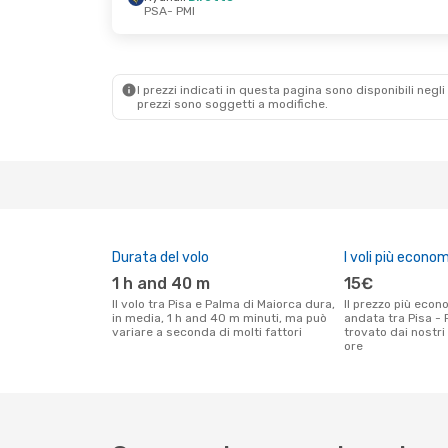
PSA
- PMI
Gio 3 Set
- Gio 3 Set
Gio 27 Ago
- Gio 3
Ryanair
Diretto
Ryanair
Diretto
PSA
- PMI
PSA
- PMI
Ryanair
Diretto
Ryanair
Diretto
PMI
- PSA
PMI
- PSA
I prezzi indicati in questa pagina sono disponibili negli 
prezzi sono soggetti a modifiche.
Durata del volo
I voli più econom
1 h and 40 m
15€
Il volo tra Pisa e Palma di Maiorca dura,
Il prezzo più economico per un volo solo
in media, 1 h and 40 m minuti, ma può
andata tra Pisa -
variare a seconda di molti fattori
trovato dai nostri 
ore