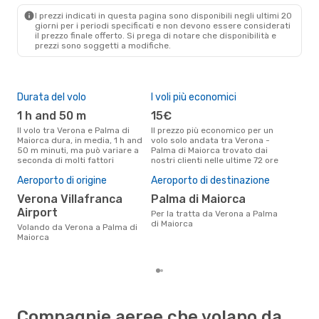
PMI
- VRN
I prezzi indicati in questa pagina sono disponibili negli ultimi 20
giorni per i periodi specificati e non devono essere considerati
il ​​prezzo finale offerto. Si prega di notare che disponibilità e
prezzi sono soggetti a modifiche.
Durata del volo
I voli più economici
Alt
1 h and 50 m
15€
ap
Il volo tra Verona e Palma di
Il prezzo più economico per un
Secondo i dati della nostra
Maiorca dura, in media, 1 h and
volo solo andata tra Verona -
rice
50 m minuti, ma può variare a
Palma di Maiorca trovato dai
punt
seconda di molti fattori
nostri clienti nelle ultime 72 ore
Palm
Pre
Aeroporto di origine
Aeroporto di destinazione
2
Verona Villafranca
Palma di Maiorca
Il prezzo medio di un volo Verona
Airport
Per la tratta da Verona a Palma
- P
di Maiorca
è so
Volando da Verona a Palma di
prez
Maiorca
Compagnie aeree che volano da