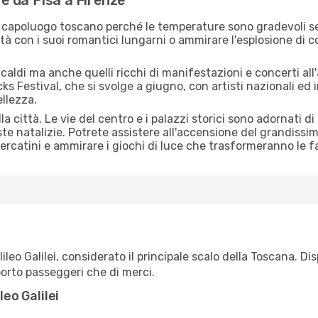
re da Pisa a Firenze
 il capoluogo toscano perché le temperature sono gradevoli 
tà con i suoi romantici lungarni o ammirare l'esplosione di col
caldi ma anche quelli ricchi di manifestazioni e concerti all'
s Festival, che si svolge a giugno, con artisti nazionali ed i
ellezza.
città. Le vie del centro e i palazzi storici sono adornati di
te natalizie. Potrete assistere all'accensione del grandissi
rcatini e ammirare i giochi di luce che trasformeranno le fac
alileo Galilei, considerato il principale scalo della Toscana.
sporto passeggeri che di merci.
leo Galilei