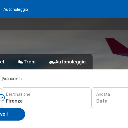
Autonoleggio
el
Treni
Autonoleggio
Voli diretti
Destinazione
Andata
Data
voli