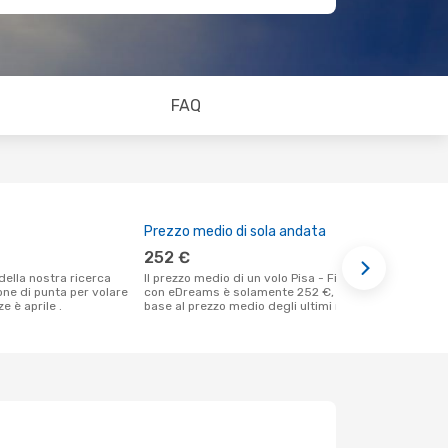
FAQ
Prezzo medio di sola andata
Il miglior
252 €
ottobre
Il prezzo medio di un volo Pisa - Firenze
Secondo i nostri dati reali dicembre è il
ione di punta per volare
con eDreams è solamente 252 €, in
momento più
e è aprile .
base al prezzo medio degli ultimi mesi.
un volo per 