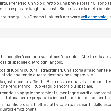
ilità. Preferisci un volo diretto o una breve sosta? Ci sono t
ici a esplorare luoghi nascosti, Bielorussia è la meta ideal
are tranquillo: eDreams ti aiuterà a trovare
voli economici
,
a ti accoglierà con una sua atmosfera unica. Che tu stia arri
osa di speciale dietro ogni angolo.
cca di luoghi culturali straordinari, una storia affascinante e
a storia che rende questa destinazione imperdibile.
la gastronomia raffinata, Bielorussia è una vera e propria festa
ci che renderanno il tuo viaggio ancora più speciale.
ercando spiagge incontaminate, montagne verdi o panorami 
a la fotocamera e preparati a immortalare ricordi indimenticab
alina, Bielorussia ti offrirà attività entusiasmanti, dalle esc
acquatici emozionanti.