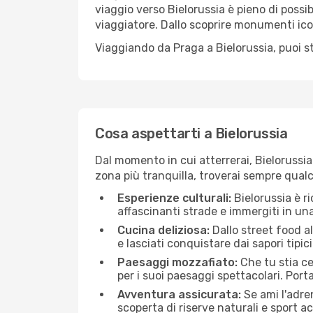
viaggio verso Bielorussia è pieno di possib
viaggiatore. Dallo scoprire monumenti icon
Viaggiando da Praga a Bielorussia, puoi st
Cosa aspettarti a Bielorussia
Dal momento in cui atterrerai, Bielorussi
zona più tranquilla, troverai sempre qualc
Esperienze culturali:
Bielorussia è ri
affascinanti strade e immergiti in un
Cucina deliziosa:
Dallo street food al
e lasciati conquistare dai sapori tipi
Paesaggi mozzafiato:
Che tu stia c
per i suoi paesaggi spettacolari. Port
Avventura assicurata:
Se ami l'adren
scoperta di riserve naturali e sport 