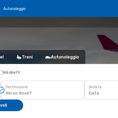
Autonoleggio
el
Treni
Autonoleggio
Voli diretti
Destinazione
Andata
Data
voli