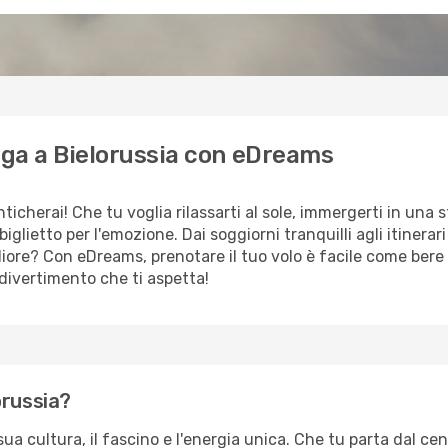
raga a Bielorussia con eDreams
cherai! Che tu voglia rilassarti al sole, immergerti in una s
 biglietto per l'emozione. Dai soggiorni tranquilli agli itiner
liore? Con eDreams, prenotare il tuo volo è facile come bere 
il divertimento che ti aspetta!
orussia?
ua cultura, il fascino e l'energia unica. Che tu parta dal centr