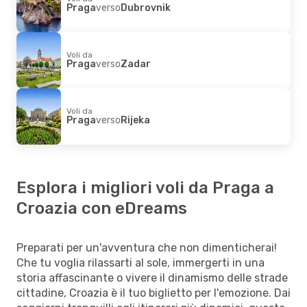
Praga
verso
Dubrovnik
Voli da
Praga
verso
Zadar
Voli da
Praga
verso
Rijeka
Esplora i migliori voli da Praga a
Croazia con eDreams
Preparati per un'avventura che non dimenticherai!
Che tu voglia rilassarti al sole, immergerti in una
storia affascinante o vivere il dinamismo delle strade
cittadine, Croazia è il tuo biglietto per l'emozione. Dai