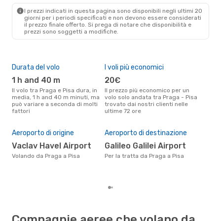
PSA
- PRG
I prezzi indicati in questa pagina sono disponibili negli ultimi 20
giorni per i periodi specificati e non devono essere considerati
il ​​prezzo finale offerto. Si prega di notare che disponibilità e
prezzi sono soggetti a modifiche.
Durata del volo
I voli più economici
Alt
1 h and 40 m
20€
ap
Il volo tra Praga e Pisa dura, in
Il prezzo più economico per un
Secondo i dati della nostra
media, 1 h and 40 m minuti, ma
volo solo andata tra Praga - Pisa
rice
può variare a seconda di molti
trovato dai nostri clienti nelle
punt
fattori
ultime 72 ore
è apr
Pre
11
Aeroporto di origine
Aeroporto di destinazione
Il prezzo medio di un volo Praga
Vaclav Havel Airport
Galileo Galilei Airport
- P
118 
Volando da Praga a Pisa
Per la tratta da Praga a Pisa
degl
Compagnie aeree che volano da