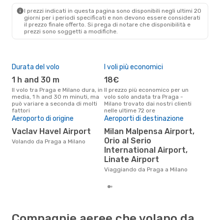
MIL
- PRG
I prezzi indicati in questa pagina sono disponibili negli ultimi 20
giorni per i periodi specificati e non devono essere considerati
il ​​prezzo finale offerto. Si prega di notare che disponibilità e
prezzi sono soggetti a modifiche.
Durata del volo
I voli più economici
Alt
1 h and 30 m
18€
ap
Il volo tra Praga e Milano dura, in
Il prezzo più economico per un
Secondo i dati della nostra
media, 1 h and 30 m minuti, ma
volo solo andata tra Praga -
rice
può variare a seconda di molti
Milano trovato dai nostri clienti
punt
fattori
nelle ultime 72 ore
Mila
Pre
Aeroporto di origine
Aeroporti di destinazione
71
Vaclav Havel Airport
Milan Malpensa Airport,
Orio al Serio
Il prezzo medio di un volo Praga
Volando da Praga a Milano
- M
International Airport,
sola
Linate Airport
medi
Viaggiando da Praga a Milano
Compagnie aeree che volano da