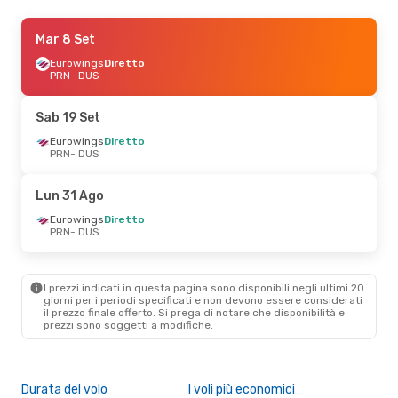
Sab 12 Set
Mar 8 Set
- Dom 13 Set
Eurowings
Eurowings
Diretto
Diretto
PRN
PRN
- DUS
- DUS
Eurowings
Diretto
DUS
- PRN
Sab 19 Set
Eurowings
Diretto
PRN
- DUS
Lun 31 Ago
Eurowings
Diretto
PRN
- DUS
I prezzi indicati in questa pagina sono disponibili negli ultimi 20
giorni per i periodi specificati e non devono essere considerati
il ​​prezzo finale offerto. Si prega di notare che disponibilità e
prezzi sono soggetti a modifiche.
Durata del volo
I voli più economici
Alt