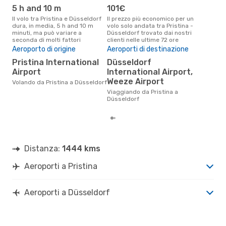
5 h and 10 m
101€
ap
Il volo tra Pristina e Düsseldorf
Il prezzo più economico per un
Secondo i dati della nostra
dura, in media, 5 h and 10 m
volo solo andata tra Pristina -
rice
minuti, ma può variare a
Düsseldorf trovato dai nostri
punt
seconda di molti fattori
clienti nelle ultime 72 ore
Düss
Pre
Aeroporto di origine
Aeroporti di destinazione
15
Pristina International
Düsseldorf
Airport
International Airport,
Il prezzo medio di un volo
Pris
Weeze Airport
Volando da Pristina a Düsseldorf
eDr
Viaggiando da Pristina a
base
Düsseldorf
mes
Distanza:
1444 kms
Aeroporti a Pristina
Aeroporti a Düsseldorf